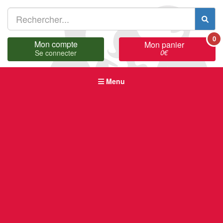
0
Mon compte
Mon panier
0
€
Se connecter
Menu