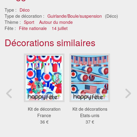
Type :
Déco
Type de décoration :
Guirlande/Boule/suspension
(Déco)
Thème :
Sport
Autour du monde
Fête :
Fête nationale
14 juillet
Décorations similaires
nde de
Kit de décoration
Kit de décorations
Guirla
bleu blanc
France
Etats-unis
drapeaux 
, 10m
36 €
37 €
4,
8 €
6.7