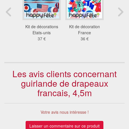
nde de
Kit de décorations
Kit de décoration
Kit Fra
Français,
Etats-unis
France
décora
0m
37 €
36 €
41
 €
Les avis clients concernant
guirlande de drapeaux
francais, 4,5m
Votre avis nous intéresse !
Laisser un commentaire sur ce produit