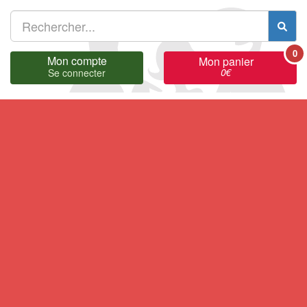
0
Mon compte
Mon panier
0
€
Se connecter