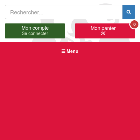
0
Mon compte
Mon panier
0
€
Se connecter
Menu