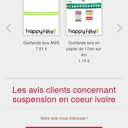
nde de
Guirlande boa ANIS
Guirlande boa en
Guirlande
s ANIS
7.81 €
papier de 17cm sur
de 
3 €
4m
1.5
1.15 €
Les avis clients concernant
suspension en coeur ivoire
Votre avis nous intéresse !