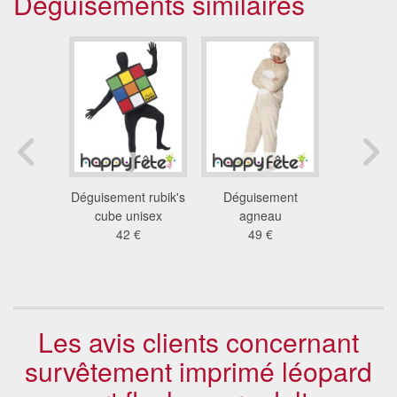
Déguisements similaires
ison de
Déguisement rubik's
Déguisement
Déguis
peluche
cube unisex
agneau
pingouin
 €
42 €
49 €
pe
22
Les avis clients concernant
survêtement imprimé léopard