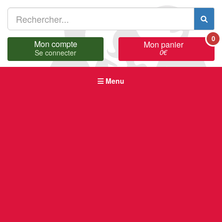
0
Mon compte
Mon panier
0
€
Se connecter
Menu