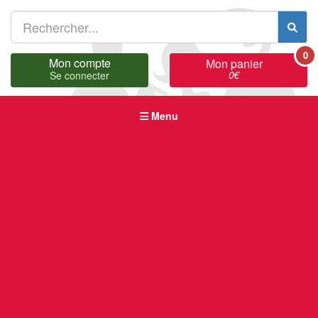
0
Mon compte
Mon panier
0
€
Se connecter
Menu