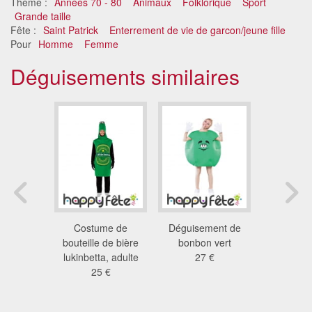
Thème :
Années 70 - 80
Animaux
Folklorique
Sport
Grande taille
Fête :
Saint Patrick
Enterrement de vie de garcon/jeune fille
Pour
Homme
Femme
Déguisements similaires
e lutin
Costume de
Déguisement de
Mascott
cheun
bouteille de bière
bonbon vert
garcon
 €
lukinbetta, adulte
27 €
689
25 €