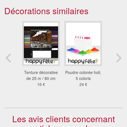
Décorations similaires
 lumineux
Tenture décorative
Poudre colorée holi,
Ukulele g
 €
de 25 m / 80 cm
5 coloris
6.9
16 €
24 €
Les avis clients concernant