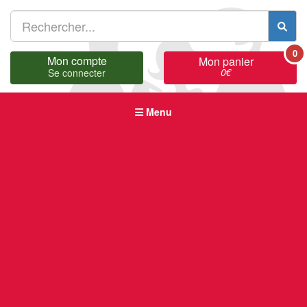
0
Mon compte
Mon panier
0
€
Se connecter
Menu