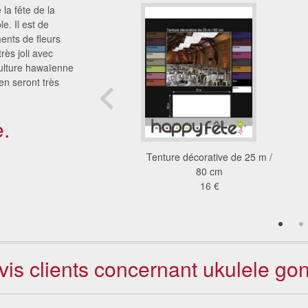
la fête de la
e. Il est de
ents de fleurs
rès joli avec
 culture hawaïenne
 en seront très
.
te jonc de plage
Tenture décorative de 25 m /
4.25 €
80 cm
16 €
vis clients concernant ukulele gon