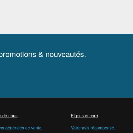
 promotions & nouveautés.
s de nous
Et plus encore
ns générales de vente.
Votre avis récompensé.