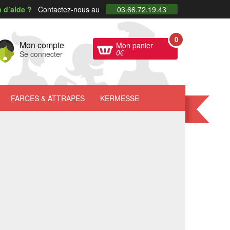
 d’aide ?
Contactez-nous au
03.66.72.19.43
0
Mon compte
Mon panier
0
€
Se connecter
FARCES
& ATTRAPES
KERMESSE