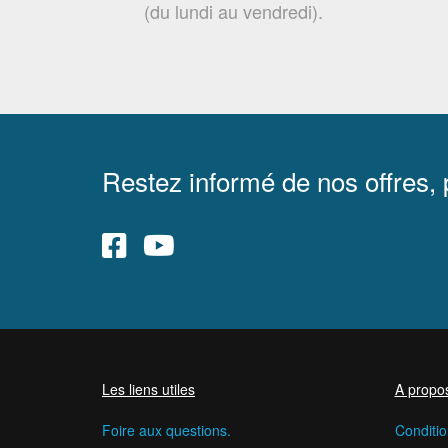
(du lundi au vendredi).
Restez informé de nos offres,
Les liens utiles
A propo
Foire aux questions.
Conditio