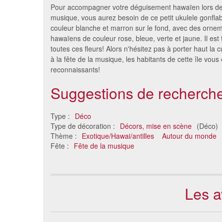
Pour accompagner votre déguisement hawaïen lors de 
musique, vous aurez besoin de ce petit ukulele gonflabl
couleur blanche et marron sur le fond, avec des ornem
hawaïens de couleur rose, bleue, verte et jaune. Il est t
toutes ces fleurs! Alors n'hésitez pas à porter haut la
à la fête de la musique, les habitants de cette île vous
reconnaissants!
Suggestions de recherche
Pavillon drapeau de 80 x
Nat
Type :
Déco
120cm
Type de décoration :
Décors, mise en scène
(Déco)
72 €
Thème :
Exotique/Hawai/antilles
Autour du monde
Fête :
Fête de la musique
Les a