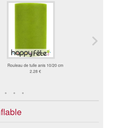
Rouleau de tulle anis 10/20 cm
Decor du desert avec ci
2.28 €
western
28 €
flable