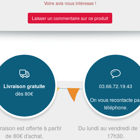
Votre avis nous intéresse !
Laisser un commentaire sur ce produit
Livraison gratuite
03.66.72.19.43
dès 80€
On vous recontacte pa
téléphone.
vraison est offerte à partir
Du lundi au vendredi de
de 80€ d'achat.
17h30.