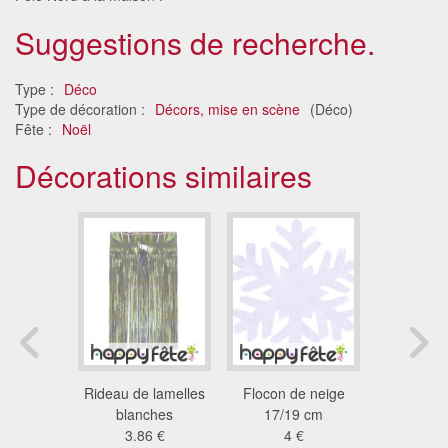
Suggestions de recherche.
Type :
Déco
Type de décoration :
Décors, mise en scène
(Déco)
Fête :
Noël
Décorations similaires
ile blanc
Rideau de lamelles
Flocon de neige
Urne en 
x 4 m
blanches
17/19 cm
cage bla
3 €
3.86 €
4 €
mét