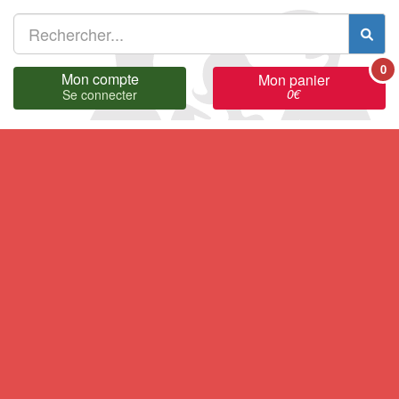
0
Mon compte
Mon panier
0
€
Se connecter