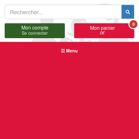
0
Mon compte
Mon panier
0
€
Se connecter
Menu