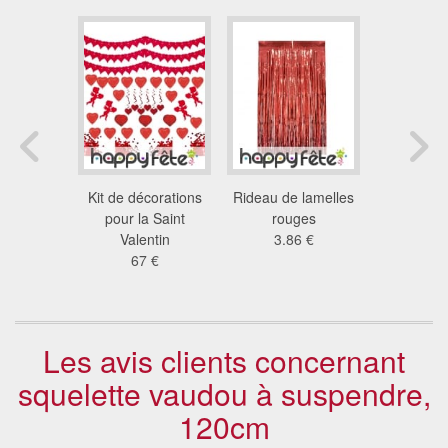
ration sur
Kit de décorations
Rideau de lamelles
Etoile 
e l'Italie
pour la Saint
rouges
argentée 
 €
Valentin
3.86 €
6.8
67 €
Les avis clients concernant
squelette vaudou à suspendre,
120cm