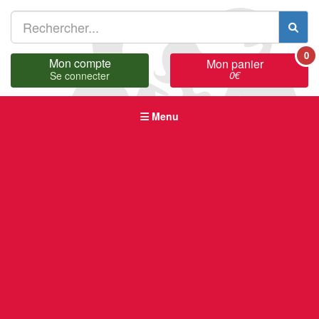
0
Mon compte
Mon panier
0
€
Se connecter
Menu