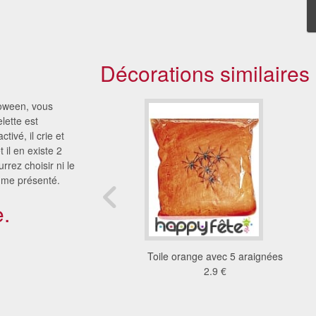
Décorations similaires
loween, vous
lette est
ivé, il crie et
 il en existe 2
ez choisir ni le
omme présenté.
.
 avec 6 arraignées
Toile orange avec 5 araignées
2.02 €
2.9 €