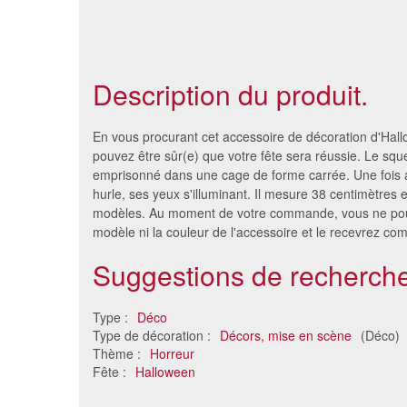
Description du produit.
En vous procurant cet accessoire de décoration d'Hal
pouvez être sûr(e) que votre fête sera réussie. Le sque
emprisonné dans une cage de forme carrée. Une fois act
hurle, ses yeux s'illuminant. Il mesure 38 centimètres et
modèles. Au moment de votre commande, vous ne pourr
modèle ni la couleur de l'accessoire et le recevrez c
Suggestions de recherche
Type :
Déco
Poupée de la mort qui monte et
Toile
Type de décoration :
Décors, mise en scène
(Déco)
descend
Thème :
Horreur
8.25 €
Fête :
Halloween