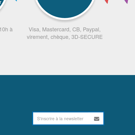
r
 10h à
Visa, Mastercard, CB, Paypal,
virement, chèque, 3D-SECURE