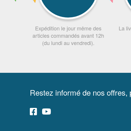
Expédition le jour même des
La li
articles commandés avant 12h
(du lundi au vendredi).
Restez informé de nos offres,