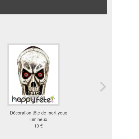
Décoration tête de mort yeux
Faux bouquet de ro
lumineux
macabres
19 €
10 €