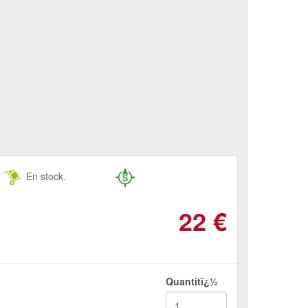
En stock.
22
€
Quantitï¿½