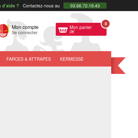
 d’aide ?
Contactez-nous au
03.66.72.19.43
0
Mon compte
Mon panier
0
€
Se connecter
FARCES
& ATTRAPES
KERMESSE