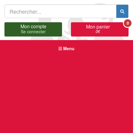
0
Mon compte
Mon panier
0
€
Se connecter
Menu