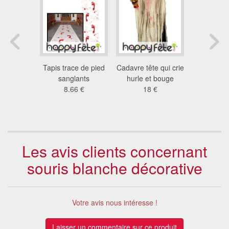
n sang
Tapis trace de pied
Cadavre tête qui crie
Monstre ar
et bandé
sanglants
hurle et bouge
yeux lu
 €
8.66 €
18 €
Bouge e
24
Les avis clients concernant
souris blanche décorative
Votre avis nous intéresse !
Laisser un commentaire sur ce produit