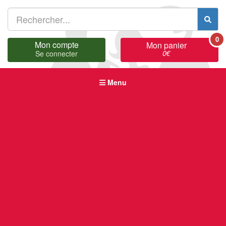
0
Mon compte
Mon panier
0
€
Se connecter
Menu