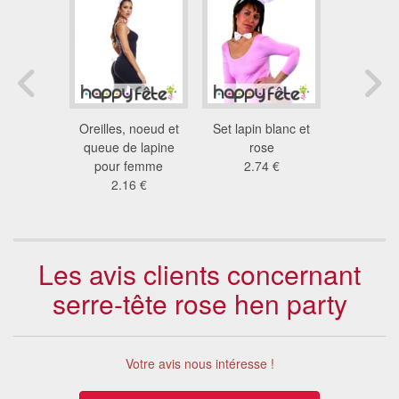
e to be
Oreilles, noeud et
Set lapin blanc et
Cornes d
 €
queue de lapine
rose
avec 
pour femme
2.74 €
7.2
2.16 €
Les avis clients concernant
serre-tête rose hen party
Votre avis nous intéresse !