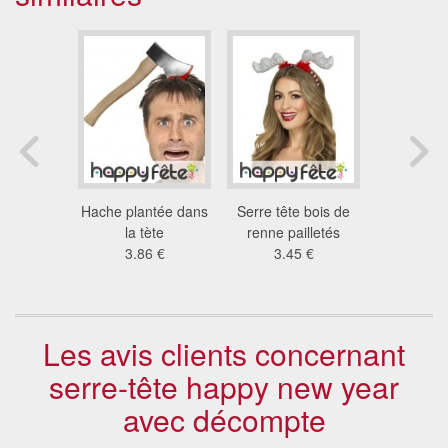
é dans la
Hache plantée dans
Serre tête bois de
Serre-têt
te
la tète
renne pailletés
arg
5 €
3.86 €
3.45 €
3.6
Les avis clients concernant
serre-tête happy new year
avec décompte