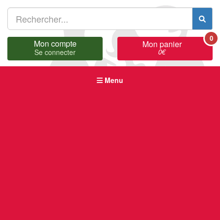
0
Mon compte
Mon panier
0
€
Se connecter
Menu