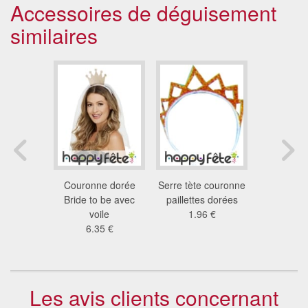
Accessoires de déguisement
similaires
 avec mini
Couronne dorée
Serre tète couronne
Serre-tê
e cabaret
Bride to be avec
paillettes dorées
8.9
9 €
voile
1.96 €
6.35 €
Les avis clients concernant