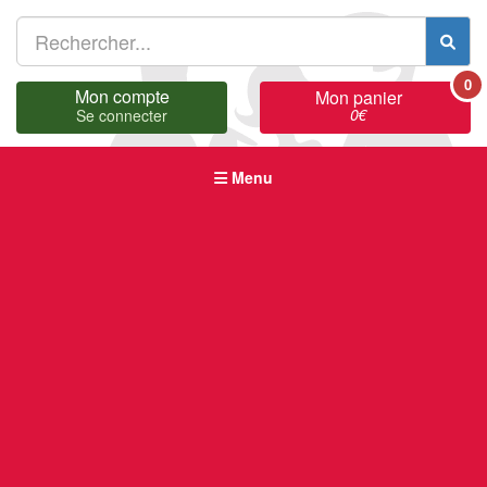
0
Mon compte
Mon panier
0
€
Se connecter
Menu