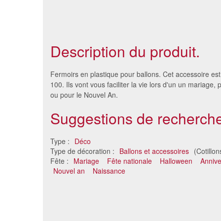
Description du produit.
Fermoirs en plastique pour ballons. Cet accessoire est
100. Ils vont vous faciliter la vie lors d'un un mariage
ou pour le Nouvel An.
Suggestions de recherche
Type :
Déco
Type de décoration :
Ballons et accessoires
(Cotillon
Fête :
Mariage
Fête nationale
Halloween
Annive
Nouvel an
Naissance
Sachet de 12 ballons standards
Ball
de 30cm
2.45 €