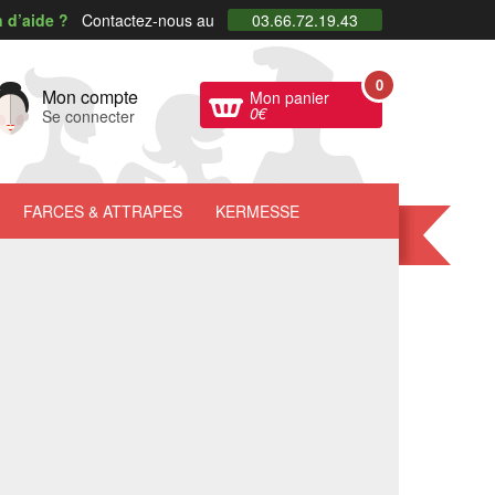
 d’aide ?
Contactez-nous au
03.66.72.19.43
0
Mon compte
Mon panier
0
€
Se connecter
FARCES
& ATTRAPES
KERMESSE