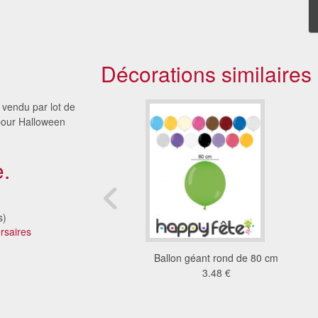
Décorations similaires
 vendu par lot de
, pour Halloween
.
s)
rsaires
ons transparents
Ballon géant rond de 80 cm
9.95 €
3.48 €