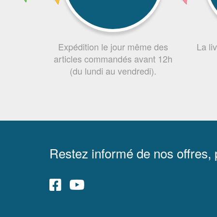
Expédition le jour même des
La li
articles commandés avant 12h
(du lundi au vendredi).
Restez informé de nos offres,