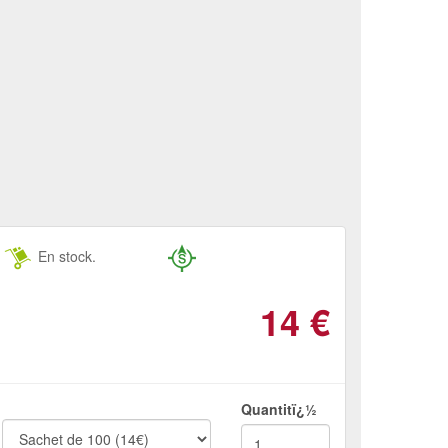
En stock.
14
€
Quantitï¿½