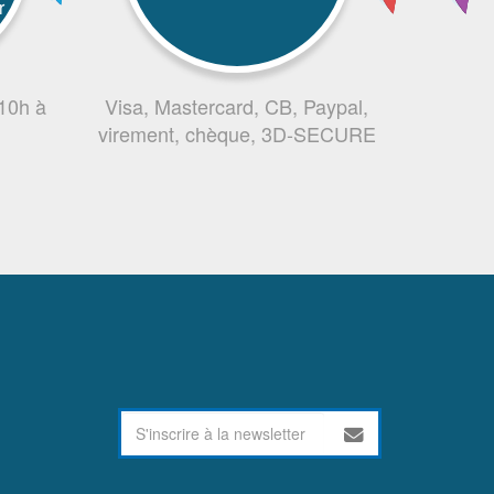
r
 10h à
Visa, Mastercard, CB, Paypal,
virement, chèque, 3D-SECURE