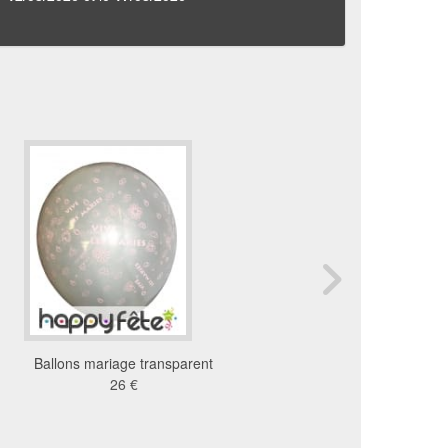
Ballons mariage transparent
Ballon "vive les mariés"
26 €
sérigraphie
10 €