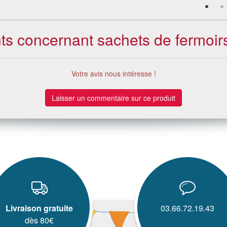
nts concernant sachets de fermoir
Votre avis nous intéresse !
Laisser un commentaire sur ce produit
Livraison gratuite
03.66.72.19.43
dès 80€