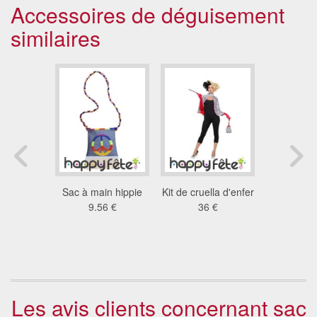
Accessoires de déguisement
similaires
retro noir
Sac à main hippie
Kit de cruella d'enfer
Sac à
lettes
9.56 €
36 €
coccine
5 €
pelu
10
Les avis clients concernant sac