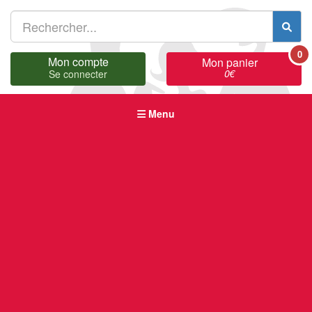
0
Mon compte
Mon panier
0
€
Se connecter
Menu