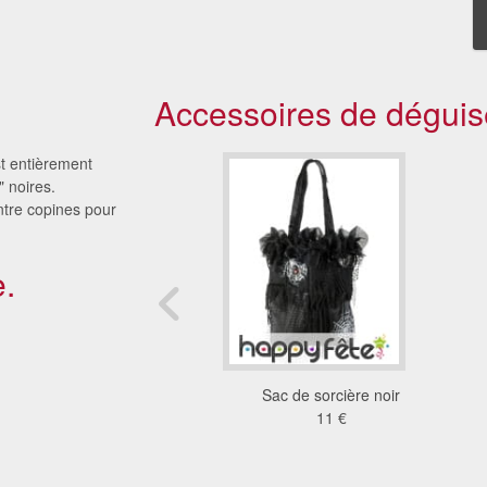
Accessoires de déguis
t entièrement
 noires.
ntre copines pour
.
in abeille en peluche
Sac de sorcière noir
10 €
11 €