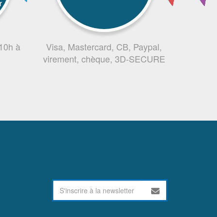
r
 10h à
Visa, Mastercard, CB, Paypal,
virement, chèque, 3D-SECURE