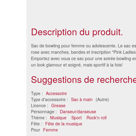
Description du produit.
Sac de bowling pour femme ou adolescente. Le sac es
rose avec manches, bandes et inscription "Pink Ladies"
Emportez avec vous ce sac pour une soirée bowling e
un look glamour et soigné, mais sportif à la fois!
Suggestions de recherche
Type :
Accessoire
Type d'accessoire :
Sac à main
(Autre)
Licence :
Grease
Sac a main retro noir et
Sac à ma
Personnage :
Danseur/danseuse
paillettes
Thème :
Musique
Sport
Rock'n roll
6.35 €
Fête :
Fête de la musique
Pour
Femme