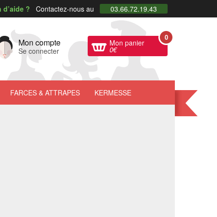
 d’aide ?
Contactez-nous au
03.66.72.19.43
0
Mon compte
Mon panier
0
€
Se connecter
FARCES
& ATTRAPES
KERMESSE