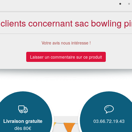
 clients concernant sac bowling pi
Votre avis nous intéresse !
Laisser un commentaire sur ce produit
Livraison gratuite
03.66.72.19.43
dès 80€