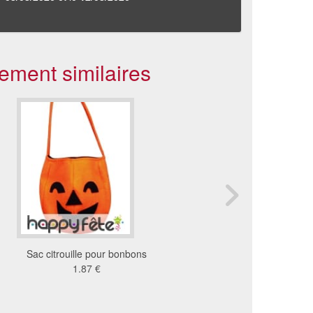
ement similaires
Sac citrouille pour bonbons
Sac gothique
1.87 €
19 €