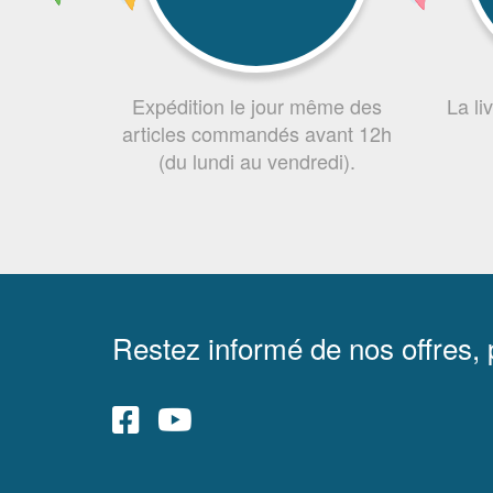
Expédition le jour même des
La li
articles commandés avant 12h
(du lundi au vendredi).
Restez informé de nos offres,