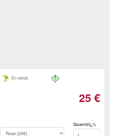
En stock.
25
€
Quantitï¿½