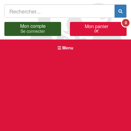
0
Mon compte
Mon panier
0
€
Se connecter
Menu