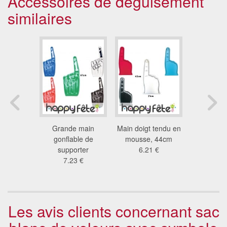
Accessoires de déguisement
similaires
agique
Grande main
Main doigt tendu en
Attrape 
5 €
gonflable de
mousse, 44cm
2.7
supporter
6.21 €
7.23 €
Les avis clients concernant sac