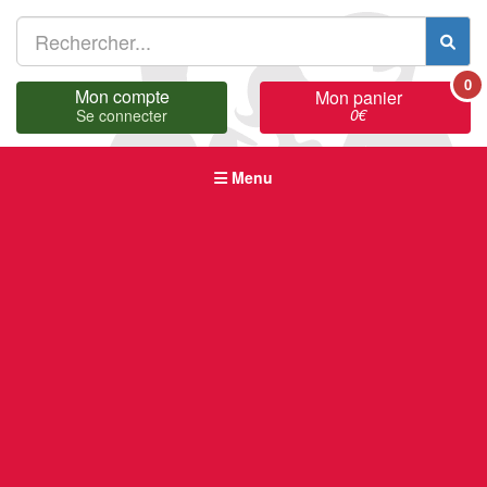
0
Mon compte
Mon panier
0
€
Se connecter
Menu