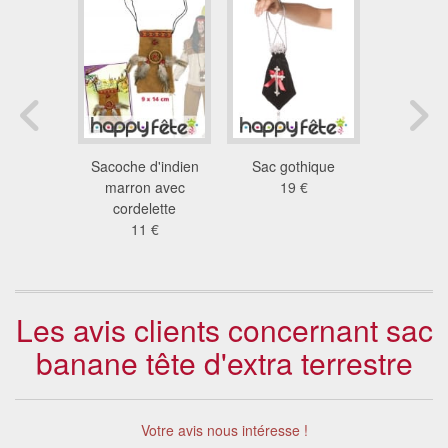
ne année
Sacoche d'indien
Sac gothique
Sac à mai
0
marron avec
19 €
9.5
 €
cordelette
11 €
Les avis clients concernant sac
banane tête d'extra terrestre
Votre avis nous intéresse !