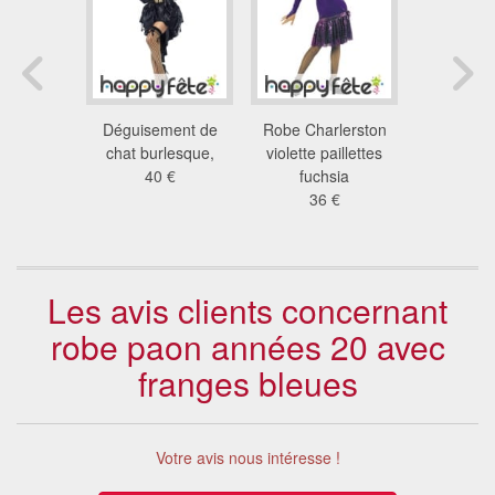
nt jeune
Déguisement de
Robe Charlerston
Déguis
rée années
chat burlesque,
violette paillettes
années 20,
0
40 €
fuchsia
arge
 €
36 €
27
Les avis clients concernant
robe paon années 20 avec
franges bleues
Votre avis nous intéresse !