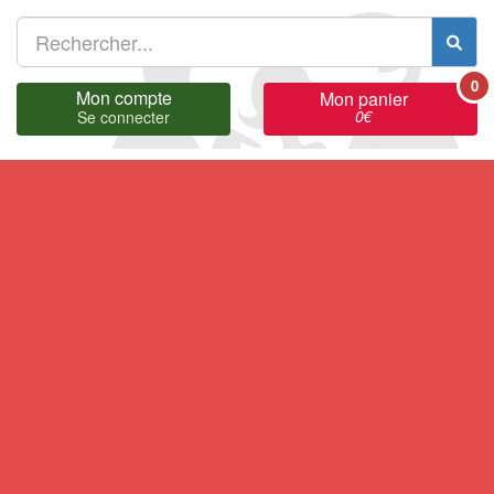
0
Mon compte
Mon panier
0
€
Se connecter