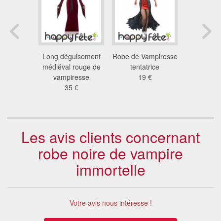
rset de
Long déguisement
Robe de Vampiresse
Robe e
e rouge à
médiéval rouge de
tentatrice
arai
de pie
vampiresse
19 €
16
 €
35 €
Les avis clients concernant
robe noire de vampire
immortelle
Votre avis nous intéresse !