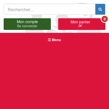
0
Mon compte
Mon panier
0
€
Se connecter
Menu