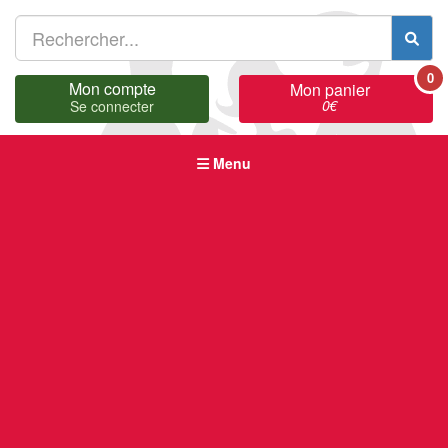
0
Mon compte
Mon panier
0
€
Se connecter
Menu