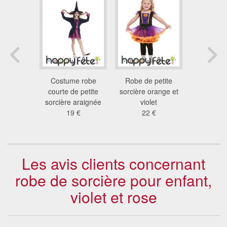
nt orange
Costume robe
Robe de petite
Robe noir
sorcière
courte de petite
sorcière orange et
sorc
nfant
sorcière araignée
violet
12
 €
19 €
22 €
Les avis clients concernant
robe de sorcière pour enfant,
violet et rose