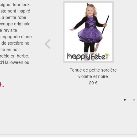
oigner leur look.
justement inspiré
La petite robe
écoupe originale
e revisite
accompagnée d'une
 de sorcière ne
té en noir.
odèle en herbe.
r d'Halloween ou
nt sorciere citrouille
Tenue de petite sorcière
ado
violette et noire
.
29 €
29 €