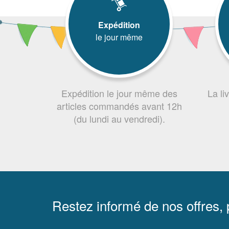
Expédition
le jour même
Expédition le jour même des
La li
articles commandés avant 12h
(du lundi au vendredi).
Restez informé de nos offres,