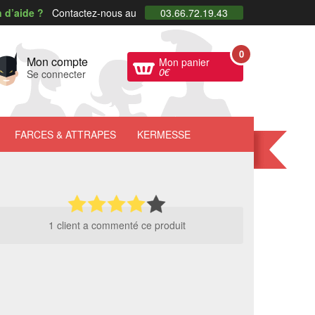
 d’aide ?
Contactez-nous au
03.66.72.19.43
0
Mon compte
Mon panier
0
€
Se connecter
FARCES
& ATTRAPES
KERMESSE
1 client a commenté ce produit