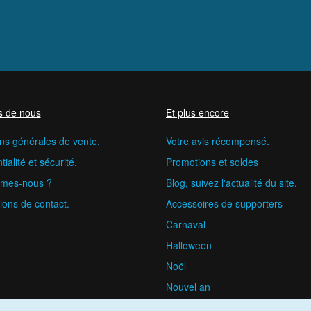
s de nous
Et plus encore
ns générales de vente.
Votre avis récompensé.
ialité et sécurité.
Promotions et soldes
mes-nous ?
Blog, suivez l'actualité du site.
ions de contact.
Accessoires de supporters
Carnaval
Halloween
Noël
Nouvel an
happyfete.com © 2026