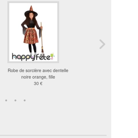
Robe de sorcière avec dentelle
Deguisement mortissia
noire orange, fille
enfant
30 €
18 €