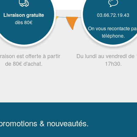
Livraison gratuite
03.66.72.19.43
dès 80€
On vous recontacte pa
téléphone.
vraison est offerte à partir
Du lundi au vendredi de
de 80€ d'achat.
17h30.
 promotions & nouveautés.