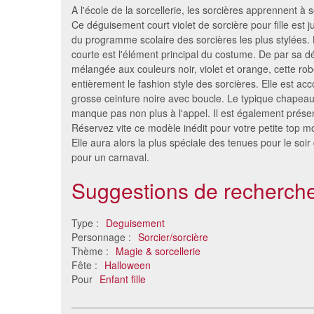
A l'école de la sorcellerie, les sorcières apprennent à s
Ce déguisement court violet de sorcière pour fille est 
du programme scolaire des sorcières les plus stylées. 
courte est l'élément principal du costume. De par sa d
mélangée aux couleurs noir, violet et orange, cette rob
entièrement le fashion style des sorcières. Elle est 
grosse ceinture noire avec boucle. Le typique chapeau
manque pas non plus à l'appel. Il est également présen
Réservez vite ce modèle inédit pour votre petite top m
Elle aura alors la plus spéciale des tenues pour le soi
pour un carnaval.
Robe et masque sorcière verte
Déguiseme
18 €
Suggestions de recherche
Type :
Deguisement
Personnage :
Sorcier/sorcière
Thème :
Magie & sorcellerie
Fête :
Halloween
Pour
Enfant fille