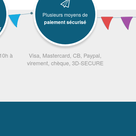
Plusieurs moyens de
paiement sécurisé
r
 10h à
Visa, Mastercard, CB, Paypal,
virement, chèque, 3D-SECURE