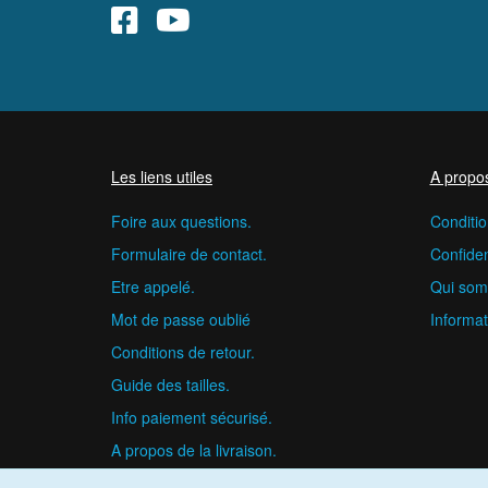
Les liens utiles
A propo
Foire aux questions.
Conditio
Formulaire de contact.
Confident
Etre appelé.
Qui som
Mot de passe oublié
Informat
Conditions de retour.
Guide des tailles.
Info paiement sécurisé.
A propos de la livraison.