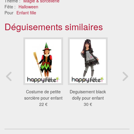
Thème :
Magie & sorcellerie
Fête :
Halloween
Pour
Enfant fille
Déguisements similaires
ment de
Costume de petite
Deguisement black
Costume de
 noir et
sorcière pour enfant
dolly pour enfant
rose pou
ur fille
22 €
30 €
26
 €