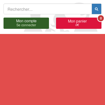
0
Mon compte
Mon panier
0
€
Se connecter