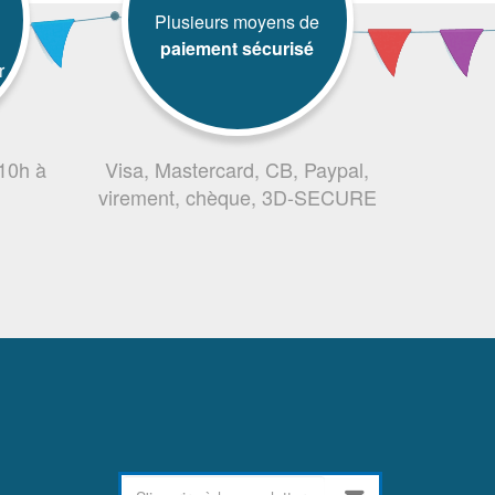
Plusieurs moyens de
paiement sécurisé
r
 10h à
Visa, Mastercard, CB, Paypal,
virement, chèque, 3D-SECURE