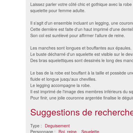
Laissez parler votre côté chic et gothique avec la robe
squelette pour femme adulte.
Il s'agit d'un ensemble incluant un legging, une couro
Cette dernière est faite d'un haut imprimé d'une dentel
Son col est surélevé pour affirmer l'allure de reine.
Les manches sont longues et bouffantes aux épaules.
Le buste décharné d'un squelette est visible sur le dev
Des bras squelettiques sont dessinés le long des man
Déguisement croix vampire
Déguis
Le bas de la robe est bouffant à la taille et possède une
femme
fluide et longue jusqu'aux chevilles.
58 €
Le legging accompagne la robe.
Il est imprimé de l'image des membres inférieurs du sq
Pour finir, une jolie couronne argentée finalise le dégu
Suggestions de recherche
Type :
Deguisement
Personnage :
Roi, reine
Squelette