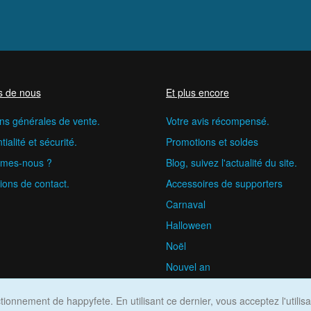
s de nous
Et plus encore
ns générales de vente.
Votre avis récompensé.
ialité et sécurité.
Promotions et soldes
mes-nous ?
Blog, suivez l'actualité du site.
ions de contact.
Accessoires de supporters
Carnaval
Halloween
Noël
Nouvel an
happyfete.com © 2026
ionnement de happyfete. En utilisant ce dernier, vous acceptez l'utilis