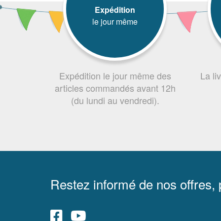
Expédition
le jour même
Expédition le jour même des
La li
articles commandés avant 12h
(du lundi au vendredi).
Restez informé de nos offres,