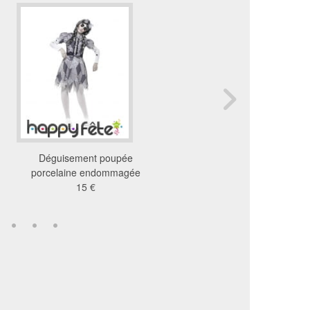
Déguisement poupée
Déguisement gothique
porcelaine endommagée
mariée
15 €
35 €