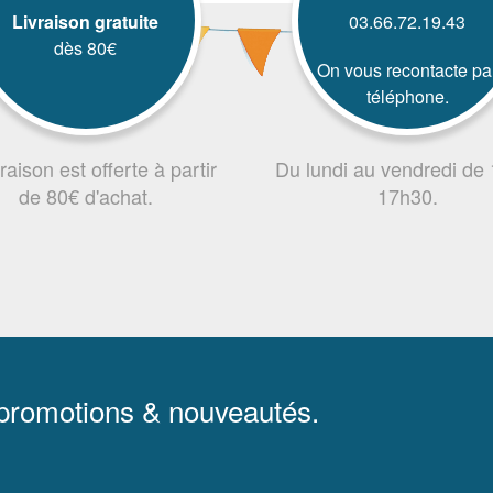
Livraison gratuite
03.66.72.19.43
dès 80€
On vous recontacte pa
téléphone.
vraison est offerte à partir
Du lundi au vendredi de
de 80€ d'achat.
17h30.
 promotions & nouveautés.