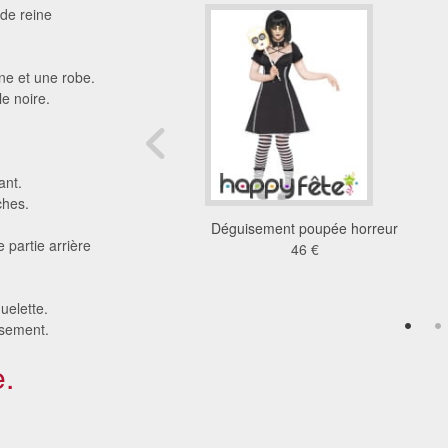
 de reine
nne et une robe.
le noire.
ant.
ches.
ement démon femme
Déguisement poupée horreur
 partie arrière
sexy
46 €
53 €
uelette.
isement.
.