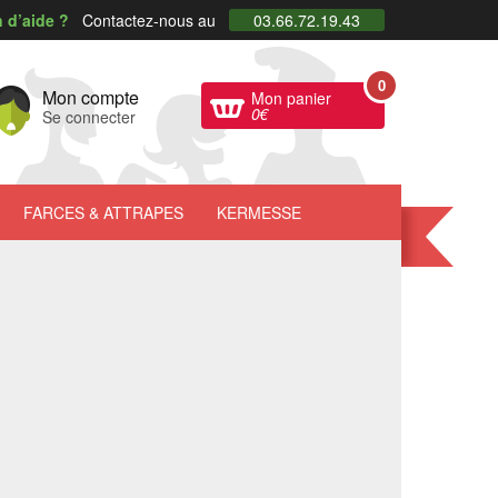
 d’aide ?
Contactez-nous au
03.66.72.19.43
0
Mon compte
Mon panier
0
€
Se connecter
FARCES
& ATTRAPES
KERMESSE