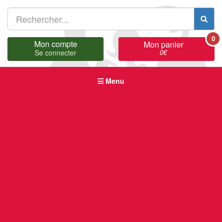
0
Mon compte
Mon panier
0
€
Se connecter
Menu