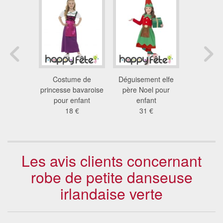
ment de
Costume de
Déguisement elfe
Déguise
rte pour
princesse bavaroise
père Noel pour
Leprecha
ette
pour enfant
enfant
enfant 
 €
18 €
31 €
17
Les avis clients concernant
robe de petite danseuse
irlandaise verte