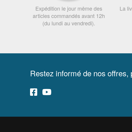
Expédition le jour même des
La li
articles commandés avant 12h
(du lundi au vendredi).
Restez informé de nos offres,