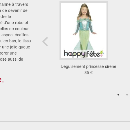
marine à travers
ée de devenir de
dre le
sé d'une robe et
telles de couleur
 aspect écailles
u'en bas, le tissu
r une jolie queue
borer une
pose aussi de
de Elsa pour enfant,
Déguisement princesse sirène
ine des neiges
35 €
.
33 €