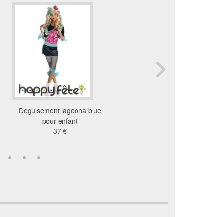
Deguisement lagoona blue
Robe de Ursula pour e
pour enfant
avec tentacules
37 €
30 €