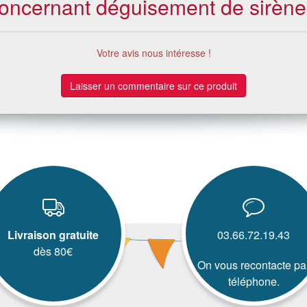
concernant déguisement de sirène v
Votre avis nous intéresse !
Laisser un commentaire sur ce produit
Livraison gratuite
03.66.72.19.43
dès 80€
On vous recontacte pa
téléphone.