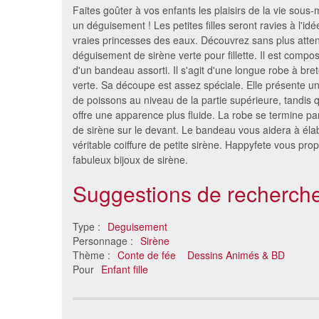
Faites goûter à vos enfants les plaisirs de la vie sous-
un déguisement ! Les petites filles seront ravies à l'id
vraies princesses des eaux. Découvrez sans plus atten
déguisement de sirène verte pour fillette. Il est compo
d'un bandeau assorti. Il s'agit d'une longue robe à bre
verte. Sa découpe est assez spéciale. Elle présente un
de poissons au niveau de la partie supérieure, tandis q
offre une apparence plus fluide. La robe se termine pa
de sirène sur le devant. Le bandeau vous aidera à éla
véritable coiffure de petite sirène. Happyfete vous pro
fabuleux bijoux de sirène.
Déguisement de Anna pour
Costume 
enfant
Re
Suggestions de recherche
22 €
Type :
Deguisement
Personnage :
Sirène
Thème :
Conte de fée
Dessins Animés & BD
Pour
Enfant fille