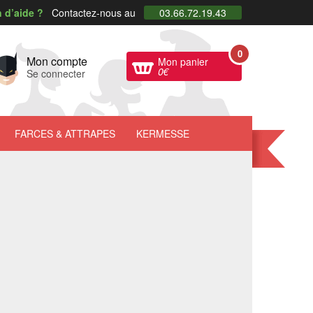
 d’aide ?
Contactez-nous au
03.66.72.19.43
0
Mon compte
Mon panier
0
€
Se connecter
FARCES
& ATTRAPES
KERMESSE