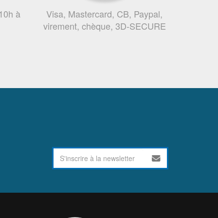
 10h à
Visa, Mastercard, CB, Paypal,
virement, chèque, 3D-SECURE