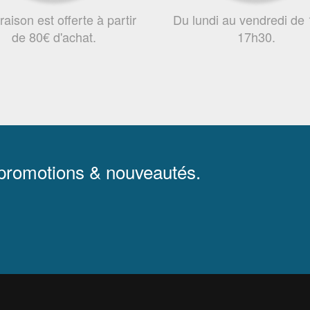
vraison est offerte à partir
Du lundi au vendredi de
de 80€ d'achat.
17h30.
 promotions & nouveautés.