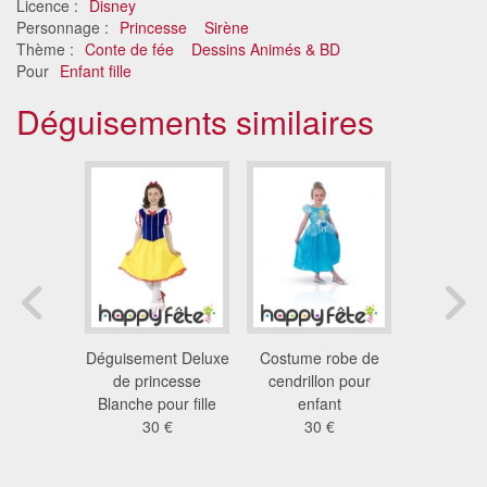
Licence :
Disney
Personnage :
Princesse
Sirène
Thème :
Conte de fée
Dessins Animés & BD
Pour
Enfant fille
Déguisements similaires
de Elsa
Déguisement Deluxe
Costume robe de
Tenue de 
nt, Reine
de princesse
cendrillon pour
blanche de
eiges
Blanche pour fille
enfant
enf
 €
30 €
30 €
20