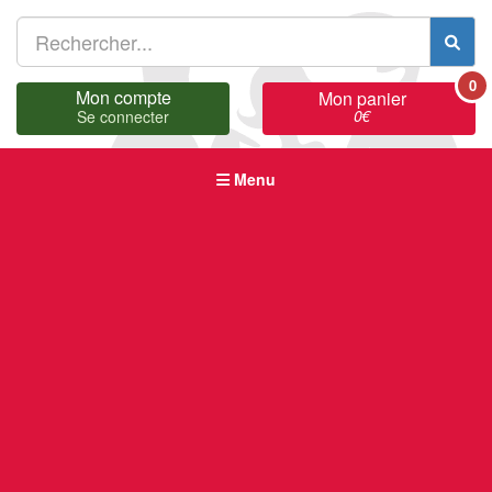
0
Mon compte
Mon panier
0
€
Se connecter
Menu