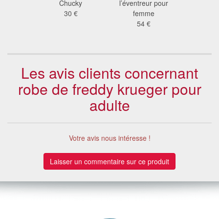
 scream
Chucky
l’éventreur pour
Jigsaw po
 €
30 €
femme
64
54 €
Les avis clients concernant
robe de freddy krueger pour
adulte
Votre avis nous intéresse !
Laisser un commentaire sur ce produit