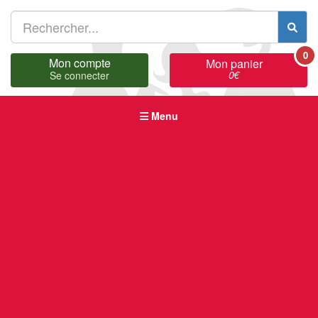
0
Mon compte
Mon panier
0
€
Se connecter
Menu