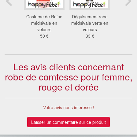
ement
Costume de Reine
Déguisement robe
Déguis
 à l'arc
médiévale en
médiévale verte en
medieva
 €
velours
velours
fem
50 €
33 €
46
Les avis clients concernant
robe de comtesse pour femme,
rouge et dorée
Votre avis nous intéresse !
Laisser un commentaire sur ce produit