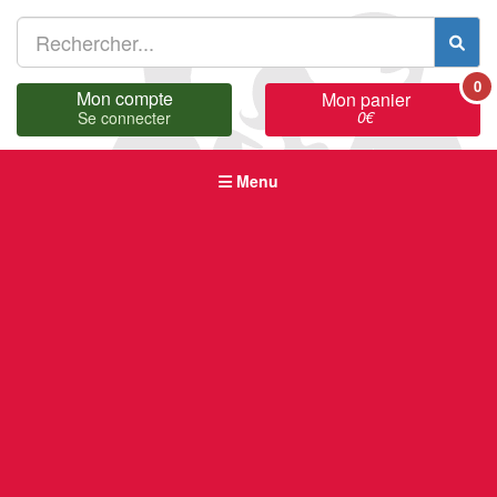
0
Mon compte
Mon panier
0
€
Se connecter
Menu