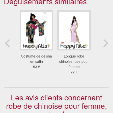
Déguisements similaires
aponaise
Costume de geisha
Longue robe
Déguis
ono
en satin
chinoise rose pour
pekin
 €
53 €
femme
72
22 €
Les avis clients concernant
robe de chinoise pour femme,