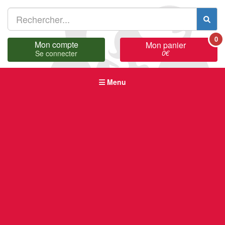
0
Mon compte
Mon panier
0
€
Se connecter
Menu