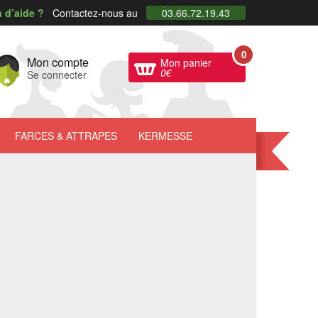
 d’aide ?
Contactez-nous au
03.66.72.19.43
0
Mon compte
Mon panier
0
€
Se connecter
FARCES
& ATTRAPES
KERMESSE