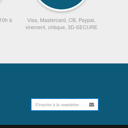
 10h à
Visa, Mastercard, CB, Paypal,
virement, chèque, 3D-SECURE