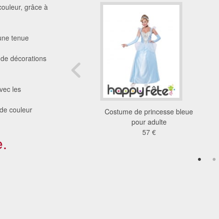
couleur, grâce à
'une tenue
 de décorations
vec les
 de couleur
ement fée clochette
Costume de princesse bleue
pour adulte
pour adulte
85 €
57 €
.