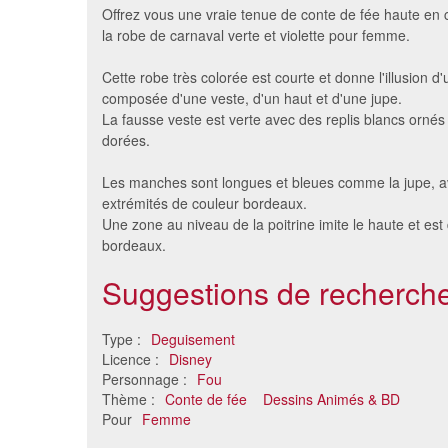
Offrez vous une vraie tenue de conte de fée haute en 
la robe de carnaval verte et violette pour femme.
Cette robe très colorée est courte et donne l'illusion d
composée d'une veste, d'un haut et d'une jupe.
La fausse veste est verte avec des replis blancs ornés
dorées.
Les manches sont longues et bleues comme la jupe, a
extrémités de couleur bordeaux.
Une zone au niveau de la poitrine imite le haute et est
Déguisement robe courte de
Déguis
bordeaux.
Belle princesse, adulte
14 €
Suggestions de recherche
Type :
Deguisement
Licence :
Disney
Personnage :
Fou
Thème :
Conte de fée
Dessins Animés & BD
Pour
Femme