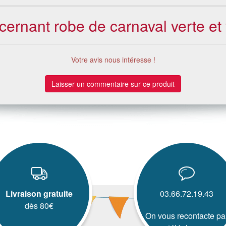
ncernant robe de carnaval verte et
Votre avis nous intéresse !
Laisser un commentaire sur ce produit
Livraison gratuite
03.66.72.19.43
dès 80€
On vous recontacte pa