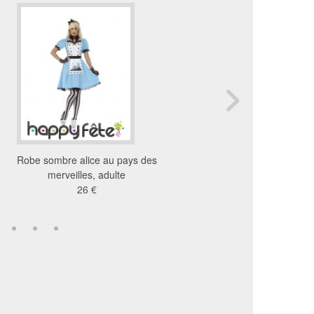
Robe sombre alice au pays des
Longue robe de princ
merveilles, adulte
blanche pour femme a
26 €
34 €