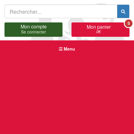
0
Mon compte
Mon panier
0
€
Se connecter
Menu