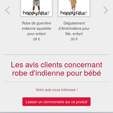
ement
Robe de guerrière
Déguisement
Costume d
our enfant
indienne squelette
d'Amérindiens pour
sio
 €
pour enfant
fille, enfant
36
28 €
30 €
Les avis clients concernant
robe d'indienne pour bébé
Votre avis nous intéresse !
Laisser un commentaire sur ce produit