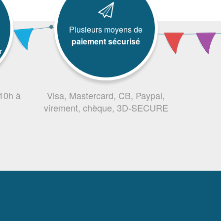
Plusieurs moyens de
paiement sécurisé
r
 10h à
Visa, Mastercard, CB, Paypal,
virement, chèque, 3D-SECURE