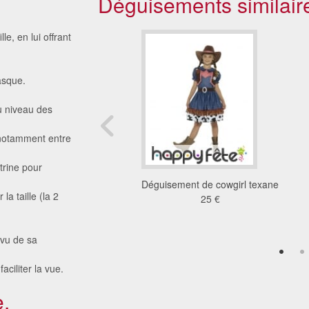
Déguisements similair
e, en lui offrant
.
asque.
u niveau des
 notamment entre
trine pour
e d'indienne sioux
Déguisement de cowgirl texane
la taille (la 2
36 €
25 €
rvu de sa
ciliter la vue.
.