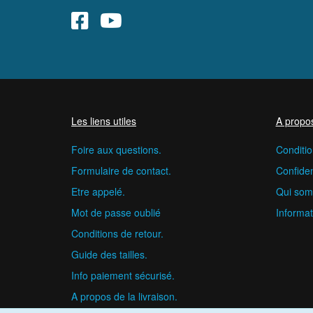
Les liens utiles
A propo
Foire aux questions.
Conditio
Formulaire de contact.
Confident
Etre appelé.
Qui som
Mot de passe oublié
Informat
Conditions de retour.
Guide des tailles.
Info paiement sécurisé.
A propos de la livraison.