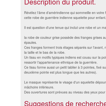
Description du produit.
Révélez l'âme d'amérindienne qui sommeille en votre fill
cette robe de guerrière indienne squelette pour enfant
Il est question d'une tenue qui inclut une robe et un m
la robe de couleur grise possède des franges grises a
épaules.
Ces franges forment trois étages séparés sur l'avant,
la taille et le bas de la robe.
Un tissu en motifs typiques indiens est cousu sur la poi
ressortir l'appartenance ethnique de la guerrière.
Costume de texas girl
Costum
Ce tissu forme aussi un petit tablier à 3 pointes, fixé sur 
35 €
deuxième pointe est plus longue que les autres).
Le masque représente le visage d'un squelette dépou
mâchoire inférieure.
Des ouvertures sont prévues au niveau des yeux pour fa
Suggestions de recherche