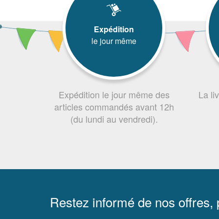
Expédition
le jour même
Expédition le jour même des
La li
articles commandés avant 12h
(du lundi au vendredi).
Restez informé de nos offres,