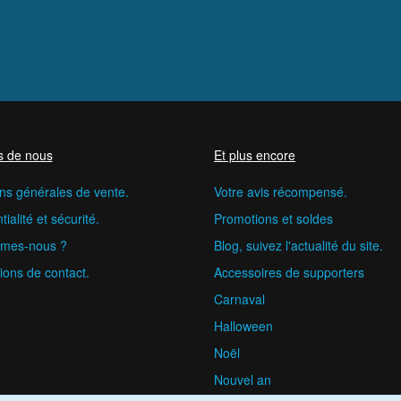
s de nous
Et plus encore
ns générales de vente.
Votre avis récompensé.
ialité et sécurité.
Promotions et soldes
mes-nous ?
Blog, suivez l'actualité du site.
ions de contact.
Accessoires de supporters
Carnaval
Halloween
Noël
Nouvel an