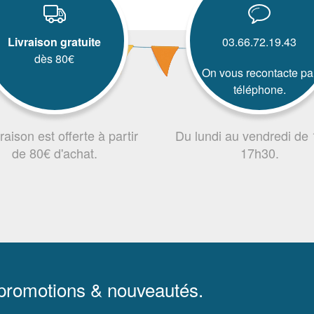
Livraison gratuite
03.66.72.19.43
dès 80€
On vous recontacte pa
téléphone.
vraison est offerte à partir
Du lundi au vendredi de
de 80€ d'achat.
17h30.
 promotions & nouveautés.