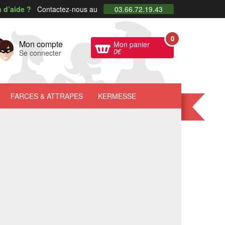
 d’aide ?
Contactez-nous au
03.66.72.19.43
0
Mon compte
Mon panier
0
€
Se connecter
FARCES
& ATTRAPES
KERMESSE