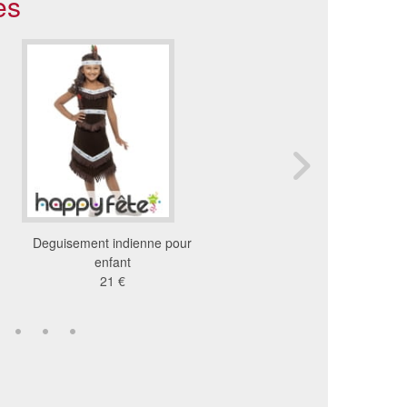
es
Deguisement indienne pour
Costume de cow girl lux
enfant
enfant
21 €
16 €