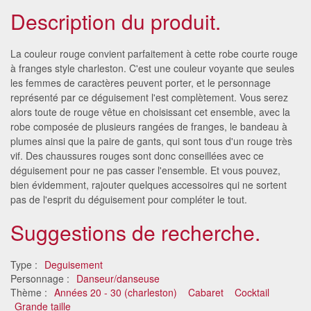
Description du produit.
Sautoir blanc de 182cm
3.7€
La couleur rouge convient parfaitement à cette robe courte rouge
à franges style charleston. C'est une couleur voyante que seules
les femmes de caractères peuvent porter, et le personnage
Paire de longs gants rouges élastiques
satinés
représenté par ce déguisement l'est complètement. Vous serez
5.49€
alors toute de rouge vêtue en choisissant cet ensemble, avec la
robe composée de plusieurs rangées de franges, le bandeau à
plumes ainsi que la paire de gants, qui sont tous d'un rouge très
vif. Des chaussures rouges sont donc conseillées avec ce
déguisement pour ne pas casser l'ensemble. Et vous pouvez,
bien évidemment, rajouter quelques accessoires qui ne sortent
pas de l'esprit du déguisement pour compléter le tout.
Suggestions de recherche.
Type :
Deguisement
Personnage :
Danseur/danseuse
Thème :
Années 20 - 30 (charleston)
Cabaret
Cocktail
Grande taille