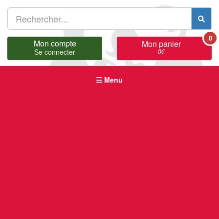
0
Mon compte
Mon panier
0
€
Se connecter
Menu