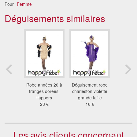
Pour
Femme
Déguisements similaires
 flappers
Robe années 20 à
Déguisement robe
Costume ga
à franges
franges dorées,
charleston violette
année
 €
flappers
grande taille
42
23 €
16 €
Les avis clients concernant