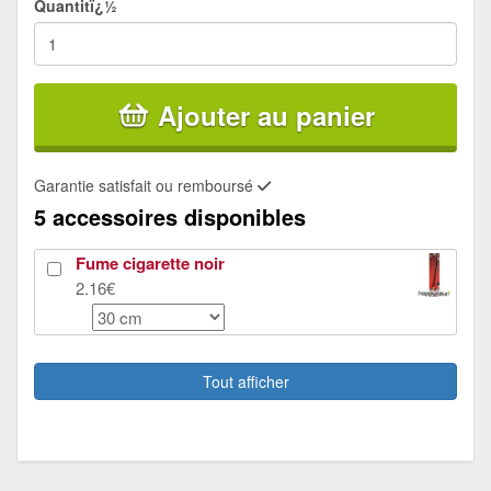
Quantitï¿½
Ajouter au panier
Garantie satisfait ou remboursé
5 accessoires disponibles
Fume cigarette noir
2.16€
Perruque cabaret sexy noire
15€
Tout afficher
Collant résille noir
4.5€