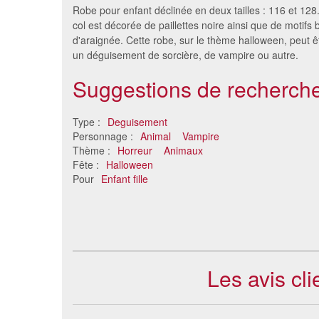
Robe pour enfant déclinée en deux tailles : 116 et 128
col est décorée de paillettes noire ainsi que de motifs 
d'araignée. Cette robe, sur le thème halloween, peut êt
un déguisement de sorcière, de vampire ou autre.
Suggestions de recherche
Type :
Deguisement
Personnage :
Animal
Vampire
Thème :
Horreur
Animaux
Déguisement de chauve souris
Costume
Fête :
Halloween
squelette pour enfant
Pour
Enfant fille
21 €
Les avis cl