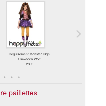
Déguisement Monster High
Déguisement chat fil
Clawdeen Wolf
squelette
28 €
44 €
e paillettes