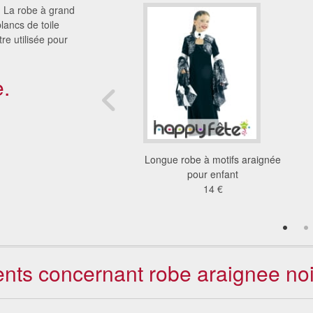
. La robe à grand
blancs de toile
re utilisée pour
.
 howleen wolf pour
Longue robe à motifs araignée
enfant
pour enfant
37 €
14 €
ients concernant robe araignee noir