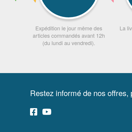
Expédition le jour même des
La li
articles commandés avant 12h
(du lundi au vendredi).
Restez informé de nos offres,