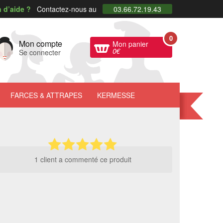
 d’aide ?
Contactez-nous au
03.66.72.19.43
0
Mon compte
Mon panier
0
€
Se connecter
FARCES
& ATTRAPES
KERMESSE
1 client a commenté ce produit