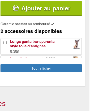
Ajouter au panier
Garantie satisfait ou remboursé
2 accessoires disponibles
Longs gants transparents
style toile d'araignée
5.35€
faux cils femme noir
8.32€
Tout afficher
es