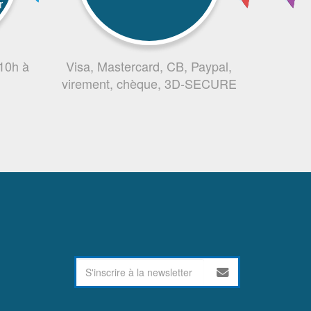
r
 10h à
Visa, Mastercard, CB, Paypal,
virement, chèque, 3D-SECURE