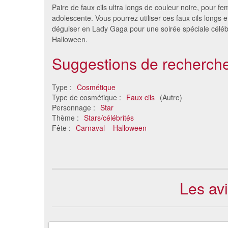
Paire de faux cils ultra longs de couleur noire, pour f
adolescente. Vous pourrez utiliser ces faux cils longs e
déguiser en Lady Gaga pour une soirée spéciale céléb
Halloween.
Suggestions de recherche
Type :
Cosmétique
Type de cosmétique :
Faux cils
(Autre)
Personnage :
Star
Faux cils noirs B3
Fau
Thème :
Stars/célébrités
11 €
Fête :
Carnaval
Halloween
Les avi