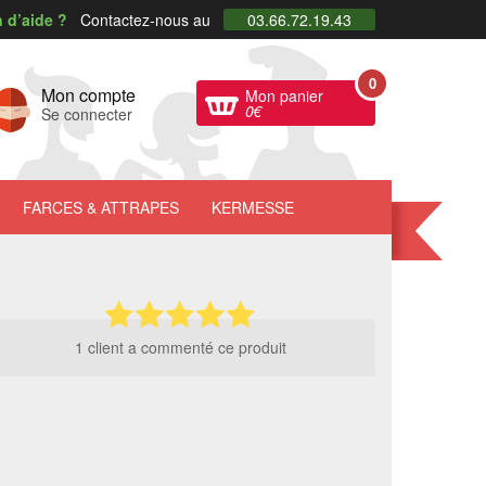
 d’aide ?
Contactez-nous au
03.66.72.19.43
0
Mon compte
Mon panier
0
€
Se connecter
FARCES
& ATTRAPES
KERMESSE
1 client a commenté ce produit