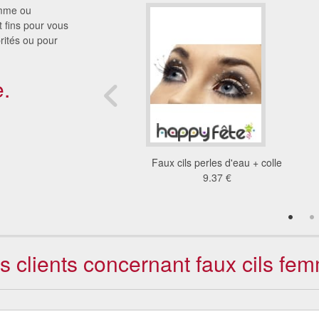
emme ou
t fins pour vous
rités ou pour
.
x cils noirs TV3
Faux cils perles d'eau + colle
11 €
9.37 €
s clients concernant faux cils fe