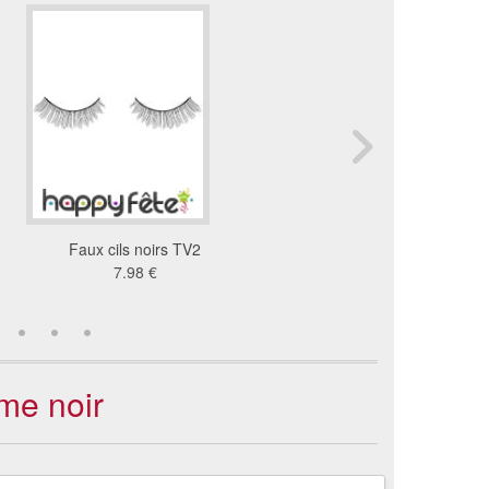
Faux cils noirs TV2
Faux cils noirs TV
7.98 €
7.98 €
mme noir