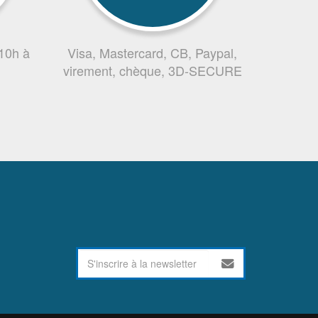
 10h à
Visa, Mastercard, CB, Paypal,
virement, chèque, 3D-SECURE