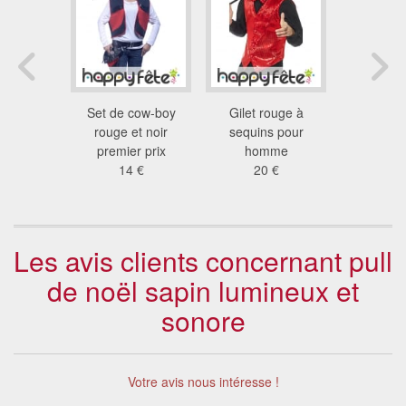
on hippie
Set de cow-boy
Gilet rouge à
Gilet e
dulte
rouge et noir
sequins pour
papillon d
 €
premier prix
homme
po
14 €
20 €
9 
Les avis clients concernant pull
de noël sapin lumineux et
sonore
Votre avis nous intéresse !