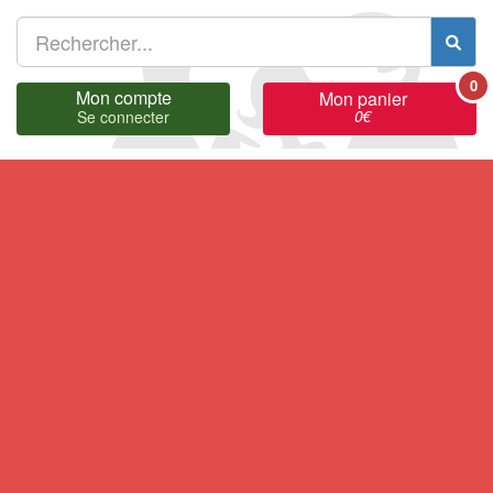
0
Mon compte
Mon panier
0
€
Se connecter