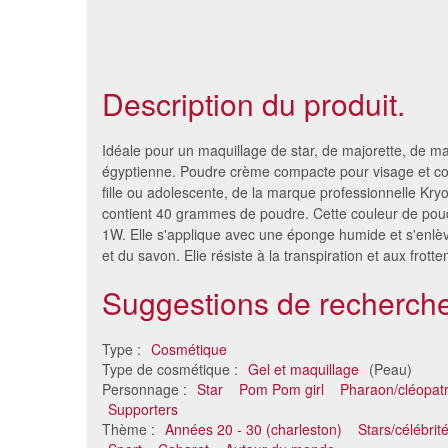
Description du produit.
Idéale pour un maquillage de star, de majorette, de ma
égyptienne. Poudre crème compacte pour visage et c
fille ou adolescente, de la marque professionnelle Kryo
contient 40 grammes de poudre. Cette couleur de poud
1W. Elle s'applique avec une éponge humide et s'enlè
et du savon. Elie résiste à la transpiration et aux frott
Suggestions de recherche
Type :
Cosmétique
Tube applicateur de maquillage
Crème m
Type de cosmétique :
Gel et maquillage
(Peau)
visage, 15ml
Personnage :
Star
Pom Pom girl
Pharaon/cléopatre
3.51 €
Supporters
Thème :
Années 20 - 30 (charleston)
Stars/célébrit