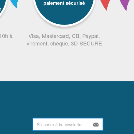
paiement sécurisé
r
 10h à
Visa, Mastercard, CB, Paypal,
virement, chèque, 3D-SECURE