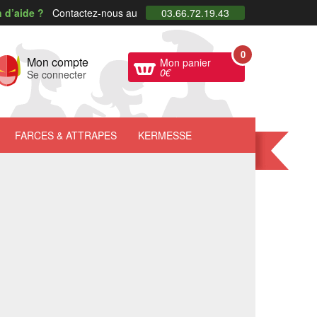
 d’aide ?
Contactez-nous au
03.66.72.19.43
0
Mon compte
Mon panier
0
€
Se connecter
FARCES
& ATTRAPES
KERMESSE