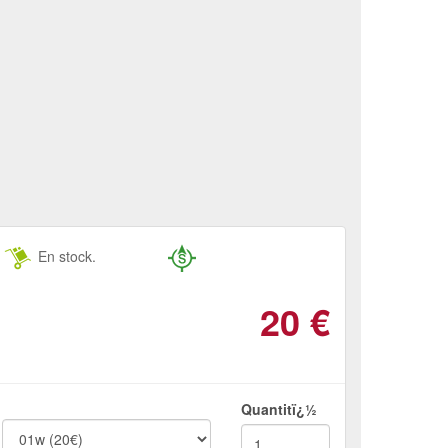
En stock.
20
€
Quantitï¿½