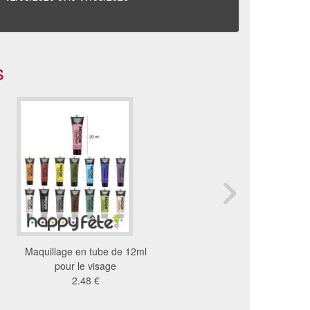
s
Maquillage en tube de 12ml
Tube applicateur de maq
pour le visage
pour enfant, 15ml
2.48 €
4.44 €