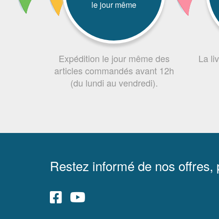
le jour même
Expédition le jour même des
La li
articles commandés avant 12h
(du lundi au vendredi).
Restez informé de nos offres,