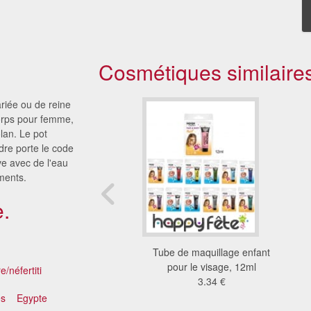
Cosmétiques similaire
riée ou de reine
orps pour femme,
lan. Le pot
re porte le code
ve avec de l'eau
ements.
.
aquillante en paint
Tube de maquillage enfant
Stick
pour le visage, 12ml
/néfertiti
26 €
3.34 €
és
Egypte