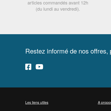
articles commandés avant 12h
(du lundi au vendredi).
Restez informé de nos offres,
Les liens utiles
A propo