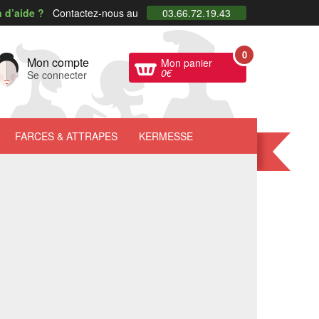
 d’aide ?
Contactez-nous au
03.66.72.19.43
0
Mon compte
Mon panier
0
€
Se connecter
FARCES
& ATTRAPES
KERMESSE