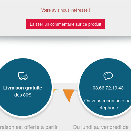
Votre avis nous intéresse !
Laisser un commentaire sur ce produit
Livraison gratuite
03.66.72.19.43
dès 80€
On vous recontacte pa
téléphone.
vraison est offerte à partir
Du lundi au vendredi de