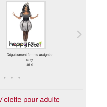
Déguisement femme araignée
Costume moulant chat 
sexy
Skull pour femme
45 €
39 €
iolette pour adulte