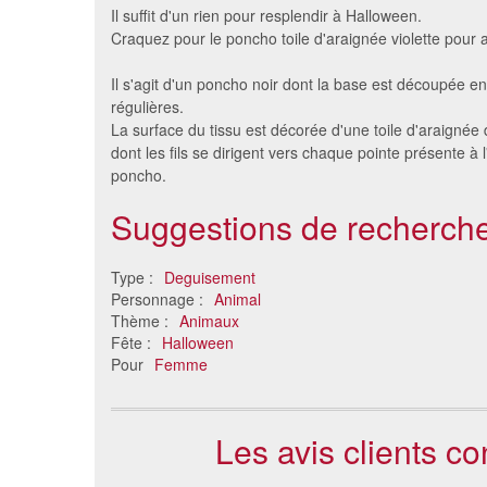
Il suffit d'un rien pour resplendir à Halloween.
Craquez pour le poncho toile d'araignée violette pour a
Il s'agit d'un poncho noir dont la base est découpée en
régulières.
La surface du tissu est décorée d'une toile d'araignée d
dont les fils se dirigent vers chaque pointe présente à 
poncho.
Suggestions de recherche
Set de panthère de luxe
Déguis
4.18 €
req
Type :
Deguisement
Personnage :
Animal
Thème :
Animaux
Fête :
Halloween
Pour
Femme
Les avis clients c