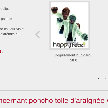
dulte.
 pointes
e couleur violet,
l'extrémité du
.
ement mangé par un
Déguisement loup garou
uin pour adulte
58 €
58 €
oncernant poncho toile d'araignée v