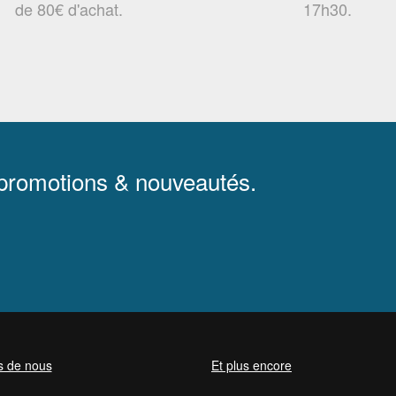
de 80€ d'achat.
17h30.
 promotions & nouveautés.
s de nous
Et plus encore