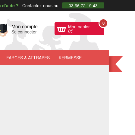
 d’aide ?
Contactez-nous au
03.66.72.19.43
0
Mon compte
Mon panier
0
€
Se connecter
FARCES
& ATTRAPES
KERMESSE