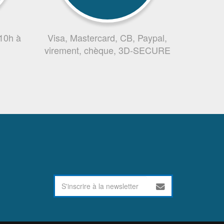
 10h à
Visa, Mastercard, CB, Paypal,
virement, chèque, 3D-SECURE