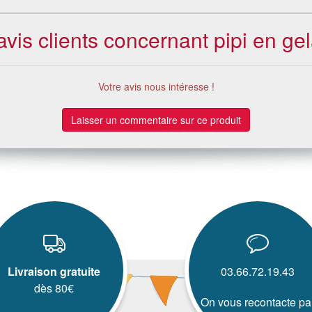
avis clients concernant pipi en gel
Votre avis nous intéresse !
Laisser un commentaire sur ce produit
Livraison gratuite
03.66.72.19.43
dès 80€
On vous recontacte pa