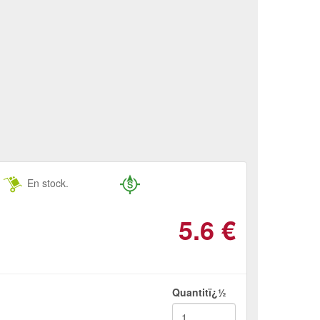
En stock.
5.6
€
Quantitï¿½