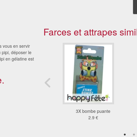
Farces et attrapes simi
s vous en servir
 pipi, déposer le
pi en gélatine est
.
oussin peteur
3X bombe puante
2.33 €
2.9 €