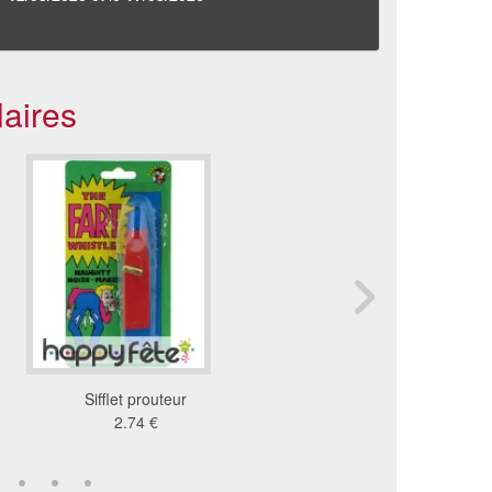
laires
Sifflet prouteur
Bombes puantes explo
2.74 €
0.69 €