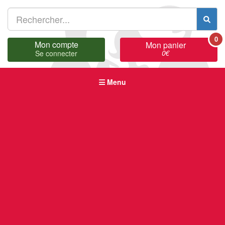
0
Mon compte
Mon panier
0
€
Se connecter
Menu