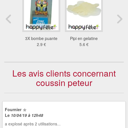
prouteur
3X bombe puante
Pipi en gelatine
Bombe 
4 €
2.9 €
5.6 €
7.1
Les avis clients concernant
coussin peteur
Fournier
Le
10/04/19 à 12h48
a explosé après 2 utilisations...