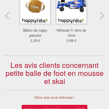
iture de
Ballon de rugby
Véhicule f1 rétro de
Set de p
e 17cm
peluche
12cm
motifs
6 €
2.28 €
0.89 €
0.9
Les avis clients concernant
petite balle de foot en mousse
et skai
Votre avis nous intéresse !
Laisser un commentaire sur ce produit