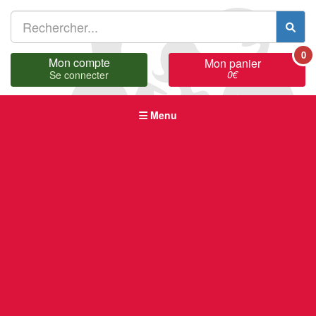
0
Mon compte
Mon panier
0
€
Se connecter
Menu