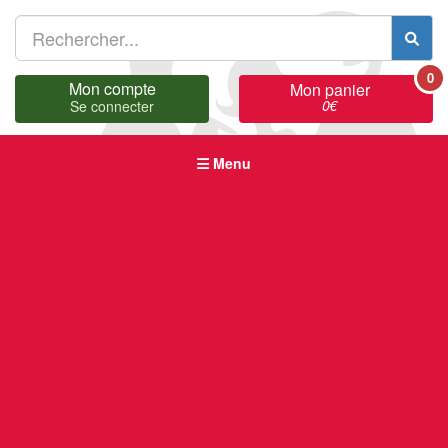
0
Mon compte
Mon panier
0
€
Se connecter
Menu