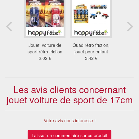
uter fluo
Jouet, voiture de
Quad rétro friction,
Yoyo b
.5 m
sport rétro friction
jouet pour enfant
0.6
9 €
2.02 €
3.42 €
Les avis clients concernant
jouet voiture de sport de 17cm
Votre avis nous intéresse !
Laisser un commentaire sur ce produit