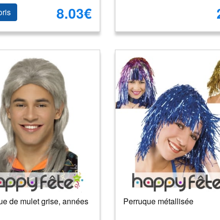
8.03€
oris
ue de mulet grise, années
Perruque métallisée