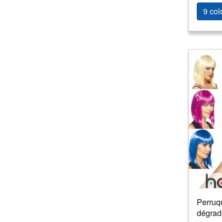
9 col
Perruqu
dégrad