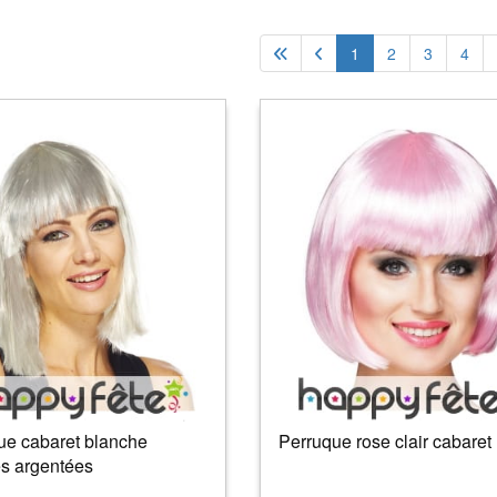
1
2
3
4
ue cabaret blanche
Perruque rose clair cabaret
es argentées