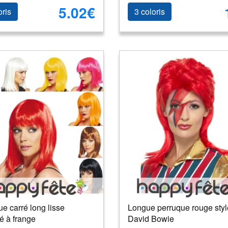
5.02€
oris
3 coloris
e carré long lisse
Longue perruque rouge styl
é à frange
David Bowie