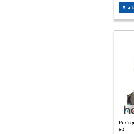
8 col
Perruq
80