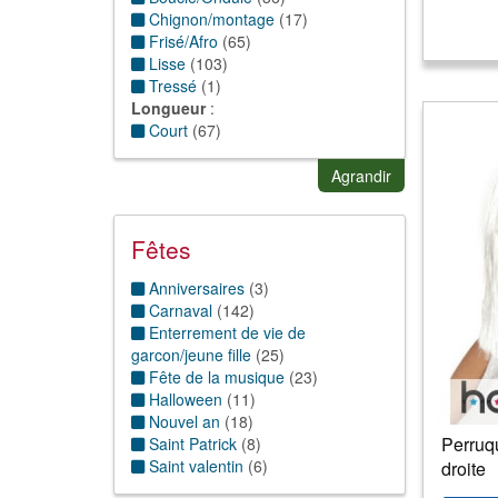
Chignon/montage
(
17
)
Frisé/Afro
(
65
)
Lisse
(
103
)
Tressé
(
1
)
Longueur
:
Court
(
67
)
Long
(
57
)
Mi-long
(
89
)
Agrandir
Fêtes
Anniversaires
(
3
)
Carnaval
(
142
)
Enterrement de vie de
garcon/jeune fille
(
25
)
Fête de la musique
(
23
)
Halloween
(
11
)
Nouvel an
(
18
)
Perruqu
Saint Patrick
(
8
)
Saint valentin
(
6
)
droite