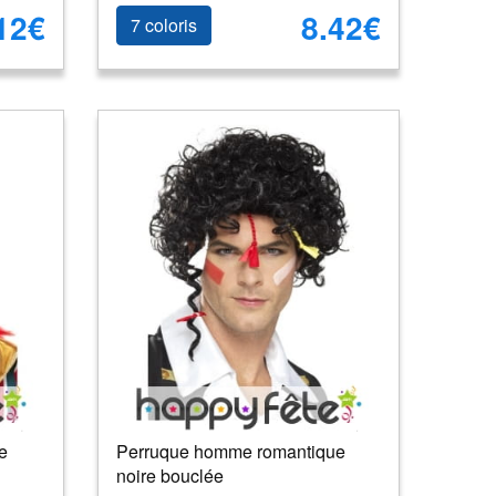
12€
8.42€
7 coloris
e
Perruque homme romantique
noire bouclée