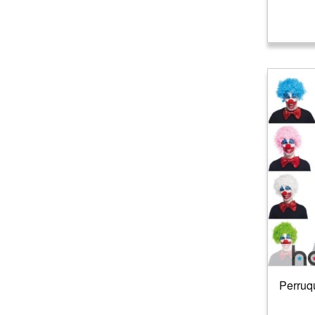
Sorcier/sorcière
(
1
)
Star
(
24
)
Super héros
(
1
)
Supporters
(
18
)
Vieux/Vieille
(
2
)
Perruq