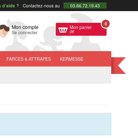
 d’aide ?
Contactez-nous au
03.66.72.19.43
0
Mon compte
Mon panier
0
€
Se connecter
FARCES
& ATTRAPES
KERMESSE