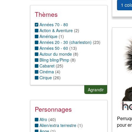
1 col
Thèmes
Années 70 - 80
Action & Aventure
(
2
)
Amérique
(
1
)
Années 20 - 30 (charleston)
(
23
)
Années 50 - 60
(
13
)
Autour du monde
(
8
)
Bling bling/Pimp
(
8
)
Cabaret
(
25
)
Cinéma
(
4
)
Cirque
(
26
)
Conte de fée
(
9
)
Dessins Animés & BD
(
1
)
Agrandir
Disco/paillettes
(
146
)
Exotique/Hawai/antilles
(
1
)
Fantastique/futuriste/Science
Personnages
fiction
(
2
)
Perruq
Folklorique
(
8
)
Afro
(
40
)
pour en
Hippie thème
(
12
)
Alien/extra terrestre
(
1
)
Horreur
(
1
)
Ange
(
1
)