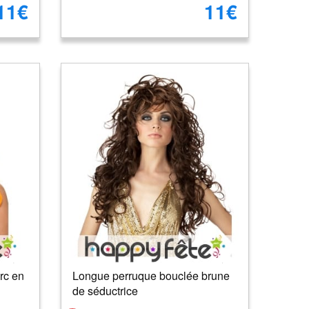
11€
11€
rc en
Longue perruque bouclée brune
de séductrice