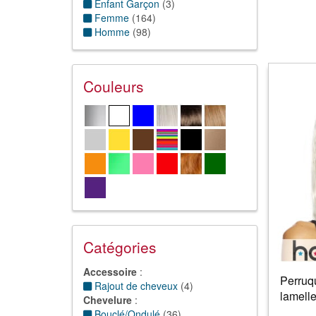
Enfant Garçon
(
3
)
Femme
(
164
)
Homme
(
98
)
Couleurs
Catégories
Accessoire
:
Perruq
Rajout de cheveux
(
4
)
lamell
Chevelure
:
Bouclé/Ondulé
(
36
)