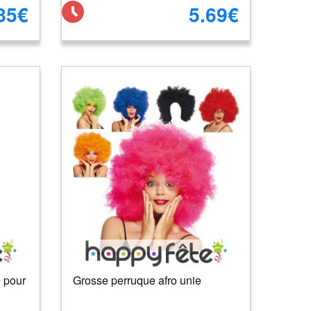
85€
5.69€
e pour
Grosse perruque afro unie