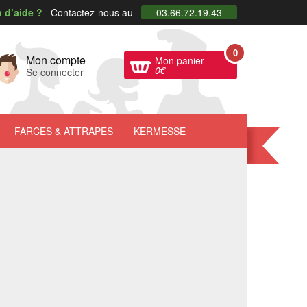
 d’aide ?
Contactez-nous au
03.66.72.19.43
0
Mon compte
Mon panier
0
€
Se connecter
FARCES
& ATTRAPES
KERMESSE