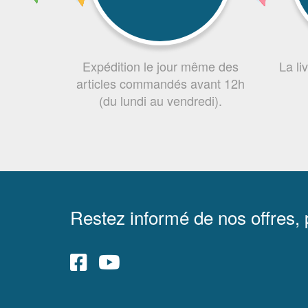
Expédition le jour même des
La li
articles commandés avant 12h
(du lundi au vendredi).
Restez informé de nos offres,