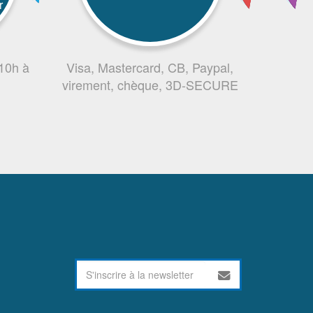
r
 10h à
Visa, Mastercard, CB, Paypal,
virement, chèque, 3D-SECURE