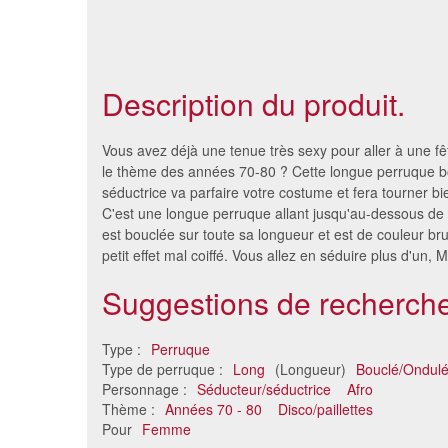
Description du produit.
Vous avez déjà une tenue très sexy pour aller à une f
le thème des années 70-80 ? Cette longue perruque 
séductrice va parfaire votre costume et fera tourner bi
C'est une longue perruque allant jusqu'au-dessous de la
est bouclée sur toute sa longueur et est de couleur b
petit effet mal coiffé. Vous allez en séduire plus d'un,
Suggestions de recherche
Type :
Perruque
Perruque de Sansa Stark pour
Perru
Type de perruque :
Long
(Longueur)
Bouclé/Ondul
femme
Personnage :
Séducteur/séductrice
Afro
25 €
Thème :
Années 70 - 80
Disco/paillettes
Pour
Femme