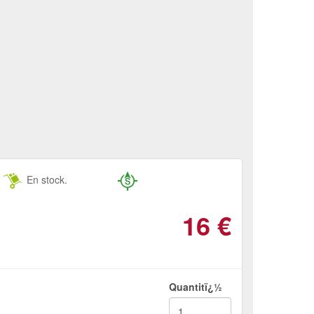
En stock.
16
€
Quantitï¿½