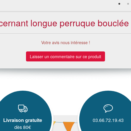
ncernant longue perruque bouclée
Votre avis nous intéresse !
Laisser un commentaire sur ce produit
Livraison gratuite
03.66.72.19.43
dès 80€