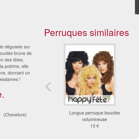
Perruques similaires
ête déguisée sur
bouclée brune de
en des têtes.
 poitrine, elle
rune, donnant un
 Mesdames !
.
que clawdeen wolf
Longue perruque bouclée
é
(Chevelure)
23 €
volumineuse
13 €