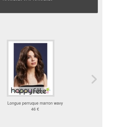
Longue perruque marron wavy
Perruque glamour bru
46 €
66cm
48 €