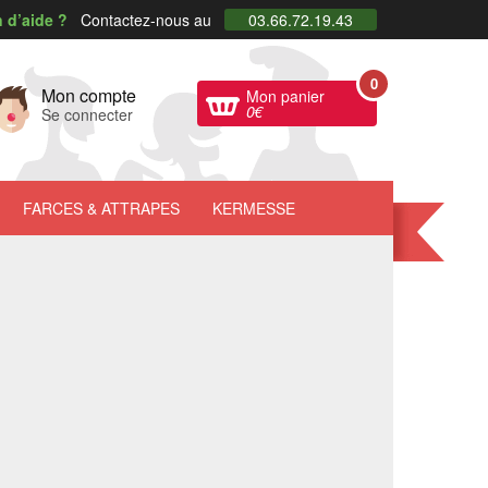
 d’aide ?
Contactez-nous au
03.66.72.19.43
0
Mon compte
Mon panier
0
€
Se connecter
FARCES
& ATTRAPES
KERMESSE