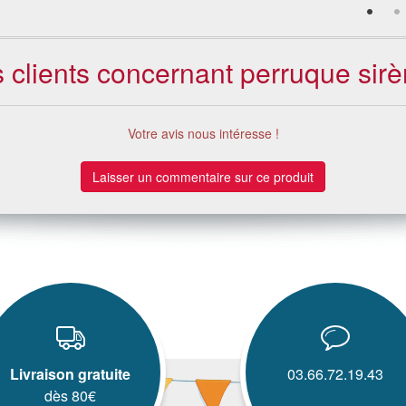
s clients concernant perruque sirè
Votre avis nous intéresse !
Laisser un commentaire sur ce produit
Livraison gratuite
03.66.72.19.43
dès 80€