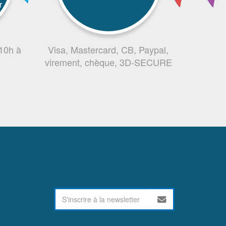
r
 10h à
Visa, Mastercard, CB, Paypal,
virement, chèque, 3D-SECURE