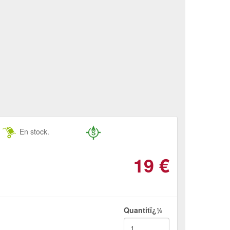
En stock.
19
€
Quantitï¿½