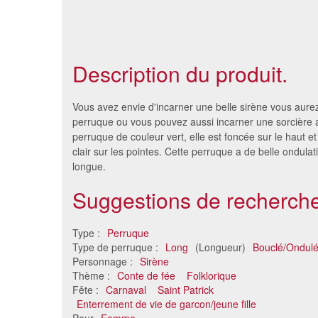
Description du produit.
Vous avez envie d'incarner une belle sirène vous aure
perruque ou vous pouvez aussi incarner une sorcière 
perruque de couleur vert, elle est foncée sur le haut et 
clair sur les pointes. Cette perruque a de belle ondulati
longue.
Suggestions de recherche
Type :
Perruque
Type de perruque :
Long
(Longueur)
Bouclé/Ondul
Longue perruque teintes de
Longue
Personnage :
Sirène
vert, ondulée
Thème :
Conte de fée
Folklorique
25 €
Fête :
Carnaval
Saint Patrick
Enterrement de vie de garcon/jeune fille