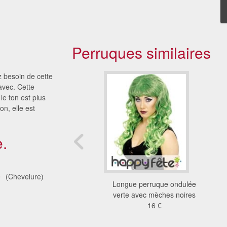
Perruques similaires
z besoin de cette
avec. Cette
le ton est plus
on, elle est
.
é
(Chevelure)
 perruque ondulée
Longue perruque ondulée
noire et verte
verte avec mèches noires
23 €
16 €