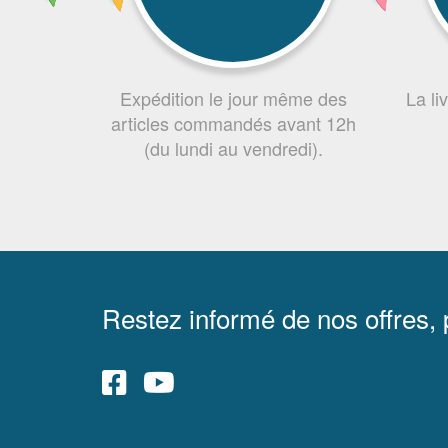
Expédition le jour même des
La li
articles commandés avant 12h
(du lundi au vendredi).
Restez informé de nos offres,