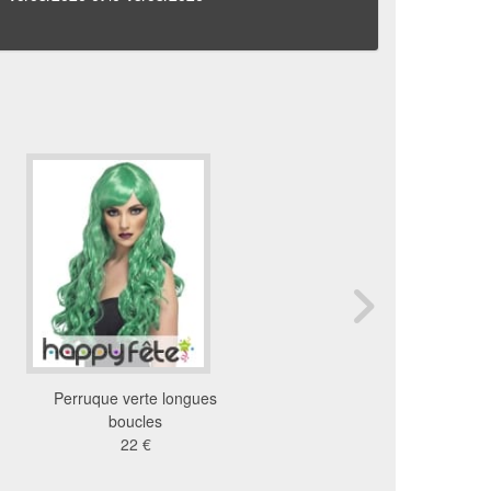
Perruque verte longues
Perruque sirène verte 
boucles
19 €
22 €