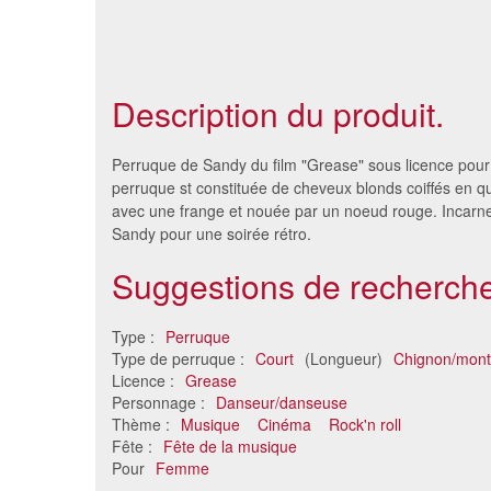
Description du produit.
Perruque de Sandy du film "Grease" sous licence pou
perruque st constituée de cheveux blonds coiffés en 
avec une frange et nouée par un noeud rouge. Incarne
Sandy pour une soirée rétro.
Suggestions de recherche
Type :
Perruque
Type de perruque :
Court
(Longueur)
Chignon/mon
Licence :
Grease
Perruque carré plongeant noir
Perruq
Personnage :
Danseur/danseuse
41 €
Thème :
Musique
Cinéma
Rock'n roll
Fête :
Fête de la musique
Pour
Femme