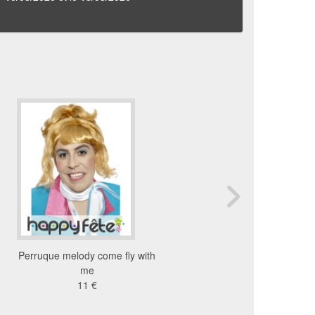
Perruque melody come fly with
Perruque carré plong
me
blond clair avec raci
11 €
41 €