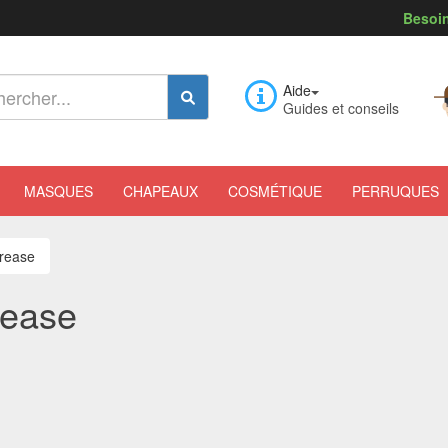
Besoin
Aide
Guides et conseils
MASQUES
CHAPEAUX
COSMÉTIQUE
PERRUQUES
rease
rease