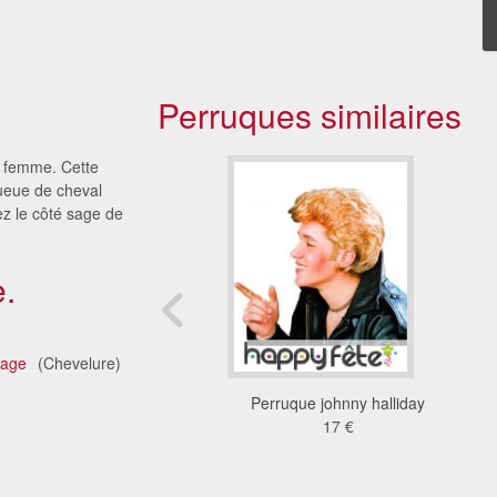
Perruques similaires
r femme. Cette
queue de cheval
z le côté sage de
.
tage
(Chevelure)
ue de de Margaret
Perruque johnny halliday
Thatcher
17 €
22 €