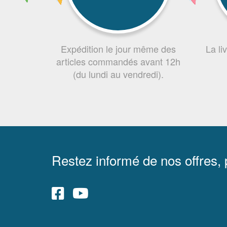
Expédition le jour même des
La li
articles commandés avant 12h
(du lundi au vendredi).
Restez informé de nos offres,