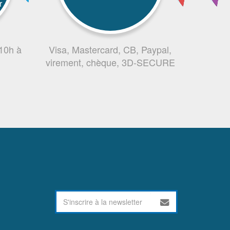
r
 10h à
Visa, Mastercard, CB, Paypal,
virement, chèque, 3D-SECURE