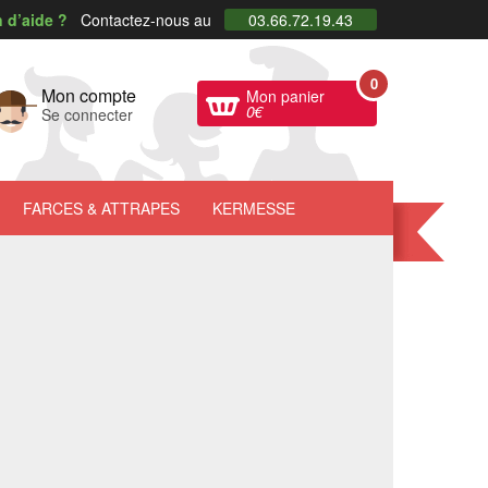
 d’aide ?
Contactez-nous au
03.66.72.19.43
0
Mon compte
Mon panier
0
€
Se connecter
FARCES
& ATTRAPES
KERMESSE