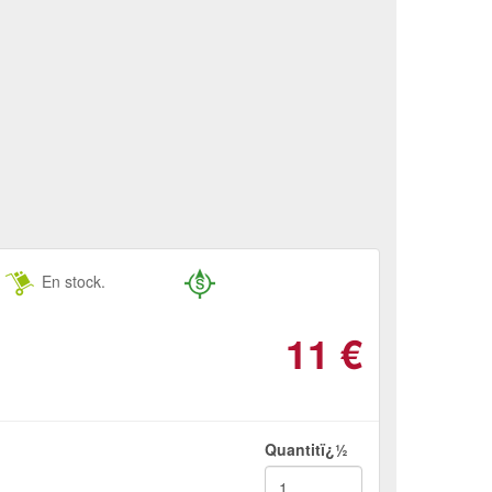
En stock.
11
€
Quantitï¿½