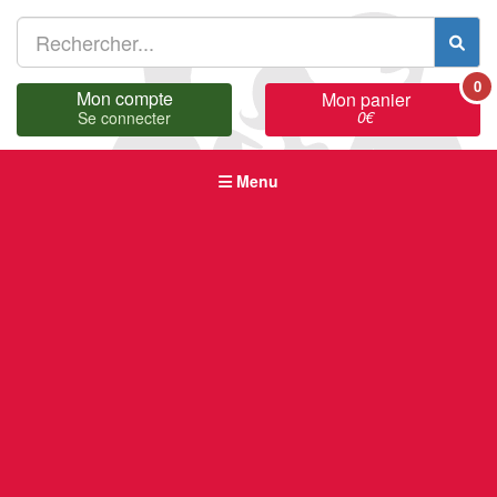
0
Mon compte
Mon panier
0
€
Se connecter
Menu