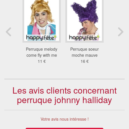
travolta
Perruque melody
Perruque soeur
Perruque 
 €
come fly with me
moche mauve
crête 
11 €
16 €
5.6
Les avis clients concernant
perruque johnny halliday
Votre avis nous intéresse !